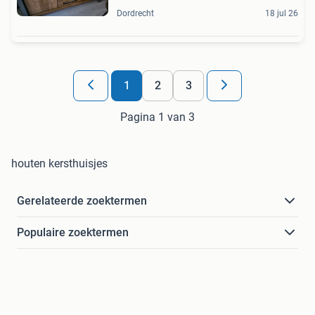
Dordrecht
18 jul 26
1
2
3
Pagina 1 van 3
houten kersthuisjes
Gerelateerde zoektermen
Populaire zoektermen