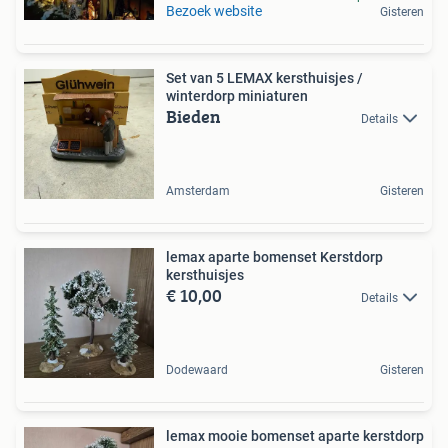
Bezoek website
Gisteren
Set van 5 LEMAX kersthuisjes /
winterdorp miniaturen
Bieden
Details
Amsterdam
Gisteren
lemax aparte bomenset Kerstdorp
kersthuisjes
€ 10,00
Details
Dodewaard
Gisteren
lemax mooie bomenset aparte kerstdorp