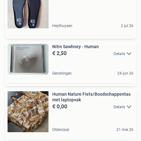
Heythuysen
2 jul 26
Nitin Sawhney - Human
€ 2,50
Details
Gendringen
24 jun 26
Human Nature Fiets/Boodschappentas
met laptopvak
€ 0,00
Details
Oldenzaal
21 mei 26