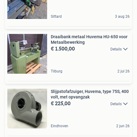
Sittard
3 aug 26
Draaibank metaal Huvema HU-650 voor
Metaalbewerking
€ 1.500,00
Details
Tilburg
2 jul 26
Slijpstofafzuiger, Huvema, type 75S, 400
volt, met opvangzak
€ 225,00
Details
Eindhoven
2 jun 26