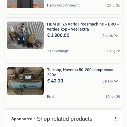
Hendrik-Ido-Ambacht
23 jul 26
HBM BF 25 Vario Freesmachine + DRO +
verdeelkop + veel extra
€ 1.800,00
Details
's-Gravenhage
2 aug 26
Te koop; Huvema 50-200 compressor
220v
€ 40,00
Details
Echt
30 jun 26