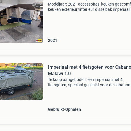
Modeljaar: 2021 accessoires: keuken gascom
keuken exterieur/interieur disselbak imperiaal
kuipgrondzeil luifel neuswiel ondertent oploo
schokbreker voortent wij leveren deze wagen 
een &quo
2021
Imperiaal met 4 fietsgoten voor Caban
Malawi 1.0
Te koop aangeboden: een imperiaal met 4
fietsgoten, speciaal geschikt voor de cabanon
malawi 1.0 Vouwwagen. Let op: de vouwwag
zelf is niet te koop. Dit imperiaal is ideaal voor
vervoeren van sp
Gebruikt
Ophalen