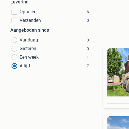
Levering
Ophalen
6
Verzenden
0
Aangeboden sinds
Vandaag
0
Gisteren
0
Een week
1
Altijd
7