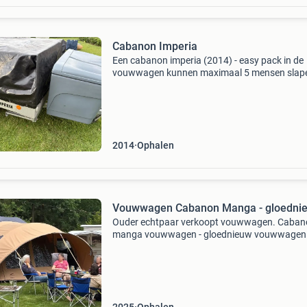
Cabanon Imperia
Een cabanon imperia (2014) - easy pack in de
vouwwagen kunnen maximaal 5 mensen slape
2-persoonsbed met lattenbodems en 1 persoo
een ondertentje dat onder 1 bed vastgehaakt
wordt. De vouwwage
2014
Ophalen
Vouwwagen Cabanon Manga - gloedni
Ouder echtpaar verkoopt vouwwagen. Caban
manga vouwwagen - gloednieuw vouwwagen
voortent slechts eenmaal opgezet voor test lu
luifel en grondzeil nog in nieuwzak 2 onderten
deluxe black-beig