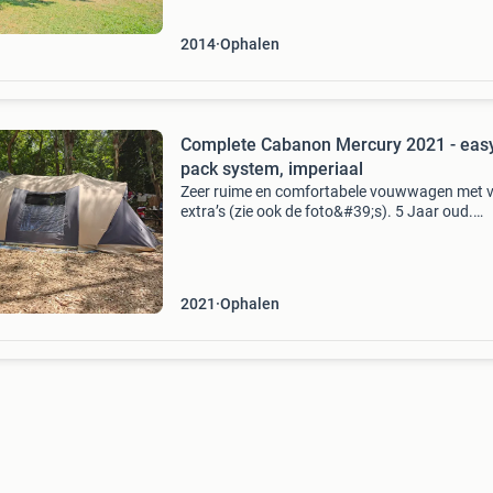
chamonix heeft ons veel mooie
2014
Ophalen
Complete Cabanon Mercury 2021 - eas
pack system, imperiaal
Zeer ruime en comfortabele vouwwagen met v
extra’s (zie ook de foto&#39;s). 5 Jaar oud.
Inclusief: - easy pack systeem, makkelijk toeg
tot bak voor inpakken - grote disselbak - imperi
k
2021
Ophalen