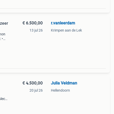
€ 6.500,00
r.vanleerdam
zeer
13 jul 26
Krimpen aan de Lek
anon
 •
l met
€ 4.500,00
Julia Veldman
20 jul 26
Hellendoorn
slecht
t