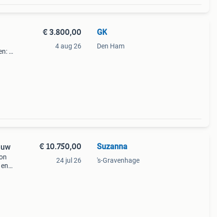
€ 3.800,00
GK
4 aug 26
Den Ham
n: 2x
n in
€ 10.750,00
Suzanna
euw
on
24 jul 26
's-Gravenhage
 en
xe
ten