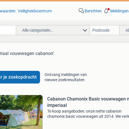
waarden
Veiligheidscentrum
Berichten
Meldingen
Alle categorieën…
A
eriaal vouwwagen cabanon'
Ontvang meldingen van
r je zoekopdracht
nieuwe zoekresultaten
Cabanon Chamonix Basic vouwwagen 
imperiaal
Te koop aangeboden: onze nette cabanon
chamonix basic vouwwagen uit 2014. We ver
hem omdat we overstappen op een kleinere
vouwwagen nu onze kinderen ouder worden. 