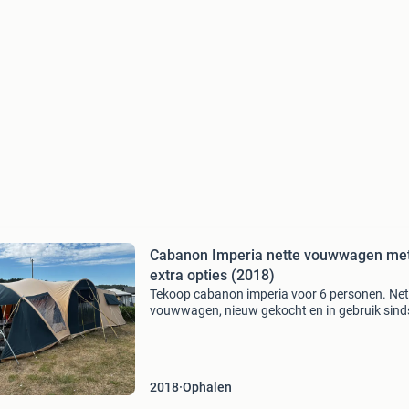
Cabanon Imperia nette vouwwagen met
extra opties (2018)
Tekoop cabanon imperia voor 6 personen. Net
vouwwagen, nieuw gekocht en in gebruik sind
2018. In 2020 is de hele boventent en voorten
de dealer vervangen. (Inmiddels 6 jaar oud). 
mee g
2018
Ophalen