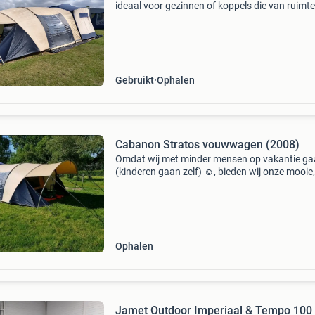
ideaal voor gezinnen of koppels die van ruimte
comfort houden. Deze vouwwagen is eenvoud
te zetten en biedt een ruime leefruimte en
comfortabele sl
Gebruikt
Ophalen
Cabanon Stratos vouwwagen (2008)
Omdat wij met minder mensen op vakantie g
(kinderen gaan zelf) ☺️, bieden wij onze mooie, 
ruime vouwwagen te koop aan. Aankoppelen 
genieten!!! Vouwwagen cabanon stratos 200
(waterdicht),
Ophalen
Jamet Outdoor Imperiaal & Tempo 100