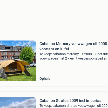
Cabanon Mercury vouwwagen uit 2008
voortent en luifel
Te koop: cabanon mercury uit 2008. Super ru
vouwwagen met 2 x een tweepersoonsbed en
ruimte voor 2 ondertentjes. Een van de
ondertentjes is in goede staat, bij het andere
ondertentje is er een
Ophalen
Cabanon Stratos 2009 incl imperiaal
Te koop: cabanon stratos vouwwagen uit 200