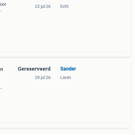
foor
22 jul 26
Echt
prem
met
Gereserveerd
Sander
on
29 jul 26
Laren
en
 het