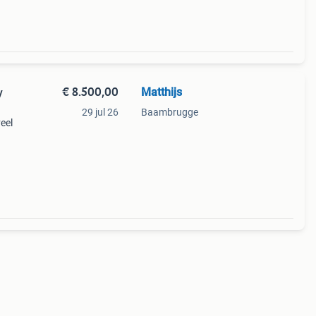
€ 8.500,00
Matthijs
y
29 jul 26
Baambrugge
eel
ang
aal -