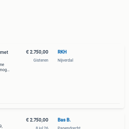
€ 2.750,00
RKH
 met
Gisteren
Nijverdal
ime
 nog
€ 2.750,00
Bas B.
9,
8 jul 26
Papendrecht