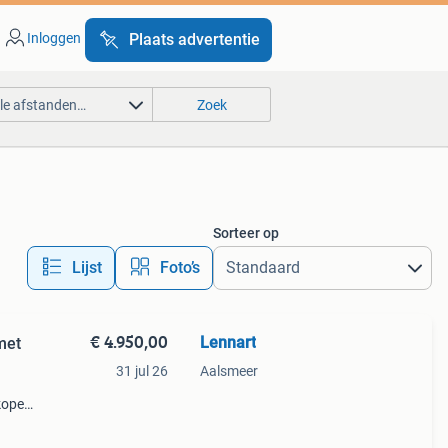
Inloggen
Plaats advertentie
lle afstanden…
Zoek
Sorteer op
Lijst
Foto’s
€ 4.950,00
Lennart
met
31 jul 26
Aalsmeer
kopen
De