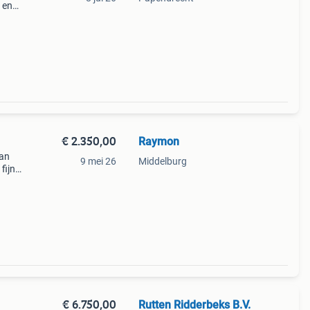
 en
ig op
€ 2.350,00
Raymon
aan
9 mei 26
Middelburg
fijne,
en
8
€ 6.750,00
Rutten Ridderbeks B.V.