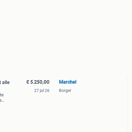
€ 5.250,00
Marchel
 alle
27 jul 26
Borger
te
s
t door
Recent