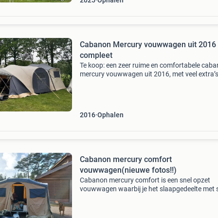
2025
Ophalen
Cabanon Mercury vouwwagen uit 2016 
compleet
Te koop: een zeer ruime en comfortabele cab
mercury vouwwagen uit 2016, met veel extra’s:
grote disselbak met 12v aansluiting (eventuee
passende koelbox) • keukenblok met gasstel
2016
Ophalen
Cabanon mercury comfort
vouwwagen(nieuwe fotos!!)
Cabanon mercury comfort is een snel opzet
vouwwagen waarbij je het slaapgedeelte met 
weer droog kunt opzetten. De vouwwagen me
voortent en zonneluifel biedt een geweldige
hoeveelheid ruimte en