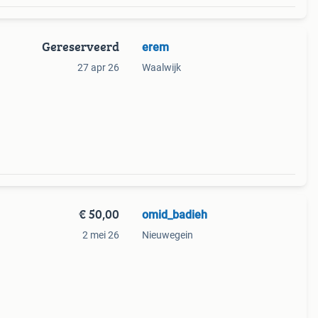
Gereserveerd
erem
27 apr 26
Waalwijk
€ 50,00
omid_badieh
2 mei 26
Nieuwegein
(met