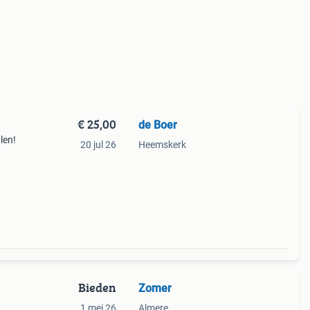
€ 25,00
de Boer
len!
20 jul 26
Heemskerk
Bieden
Zomer
1 mei 26
Almere