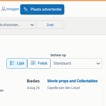
Inloggen
Plaats advertentie
lle afstanden…
Zoek
Sorteer op
Lijst
Foto’s
Bieden
Movie props and Collectables
4 aug 26
Capelle aan den IJssel
pen