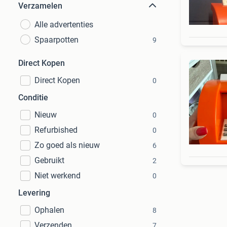
Verzamelen
Alle advertenties
Spaarpotten
9
Direct Kopen
Direct Kopen
0
Conditie
Nieuw
0
Refurbished
0
Zo goed als nieuw
6
Gebruikt
2
Niet werkend
0
Levering
Ophalen
8
Verzenden
7