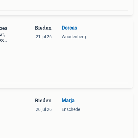
Bieden
Dorcas
oes
at,
21 jul 26
Woudenberg
teem.
lauwe
Bieden
Marja
20 jul 26
Enschede