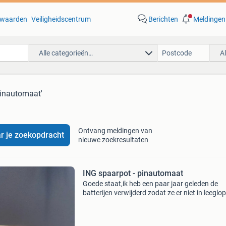
waarden
Veiligheidscentrum
Berichten
Meldingen
Alle categorieën…
A
pinautomaat'
Ontvang meldingen van
r je zoekopdracht
nieuwe zoekresultaten
ING spaarpot - pinautomaat
Goede staat,ik heb een paar jaar geleden de
batterijen verwijderd zodat ze er niet in leeglo