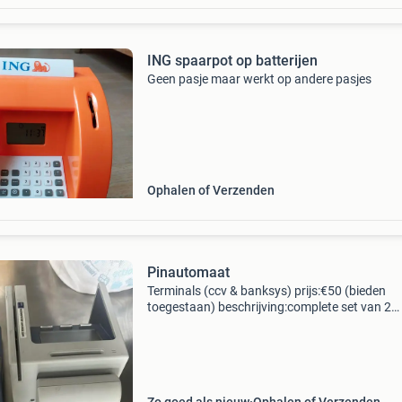
ING spaarpot op batterijen
Geen pasje maar werkt op andere pasjes
Ophalen of Verzenden
Pinautomaat
Terminals (ccv & banksys) prijs:€50 (bieden
toegestaan) beschrijving:complete set van 2
pinautomaten te koop: 1x moderne nexgo g2 
scherm en toetsenbord) 1x oudere draagbare
terminal van