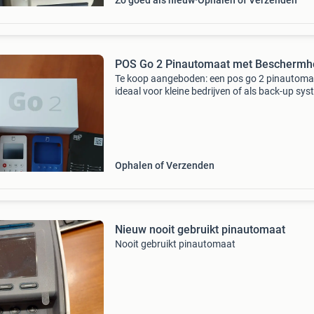
Zo goed als nieuw
Ophalen of Verzenden
POS Go 2 Pinautomaat met Beschermh
Te koop aangeboden: een pos go 2 pinautoma
ideaal voor kleine bedrijven of als back-up sys
Het apparaat is in uitstekende staat en wordt
geleverd met de originele verpakking en een b
besc
Ophalen of Verzenden
Nieuw nooit gebruikt pinautomaat
Nooit gebruikt pinautomaat