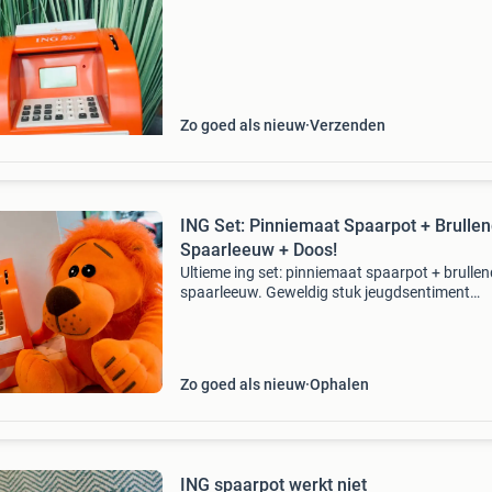
Zo goed als nieuw
Verzenden
ING Set: Pinniemaat Spaarpot + Brulle
Spaarleeuw + Doos!
Ultieme ing set: pinniemaat spaarpot + brulle
spaarleeuw. Geweldig stuk jeugdsentiment
aangeboden: de complete ing spaarset! Niet a
de populaire pinniemaat geldautomaat, maar
de bijbehoren
Zo goed als nieuw
Ophalen
ING spaarpot werkt niet