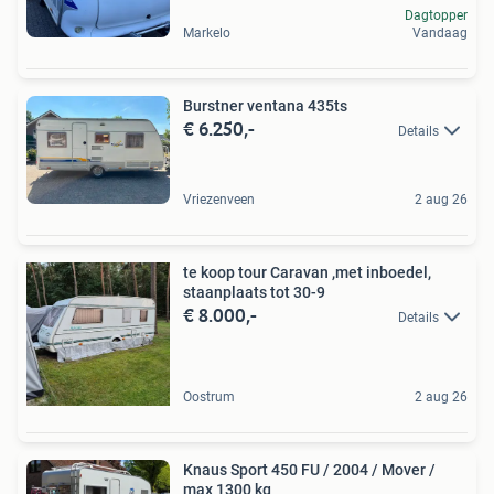
Dagtopper
Markelo
Vandaag
Burstner ventana 435ts
€ 6.250,-
Details
Vriezenveen
2 aug 26
te koop tour Caravan ,met inboedel,
staanplaats tot 30-9
€ 8.000,-
Details
Oostrum
2 aug 26
Knaus Sport 450 FU / 2004 / Mover /
max 1300 kg