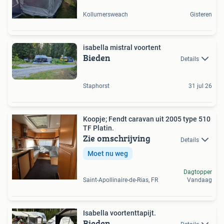
Kollumersweach
Gisteren
isabella mistral voortent
Bieden
Details
Staphorst
31 jul 26
Koopje; Fendt caravan uit 2005 type 510
TF Platin.
Zie omschrijving
Details
Moet nu weg
Dagtopper
Saint-Apollinaire-de-Rias, FR
Vandaag
Isabella voortenttapijt.
Bieden