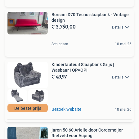
Borsani D70 Tecno slaapbank - Vintage
design
€ 3.750,00
Details
Schiedam
10 mei 26
Kinderfauteuil Slaapbank Grijs |
Wasbaar | OP=OP!
€ 49,97
Details
De beste prijs
Bezoek website
10 mei 26
jaren 50 60 Arielle door Cordemeijer
Rietveld voor Auping