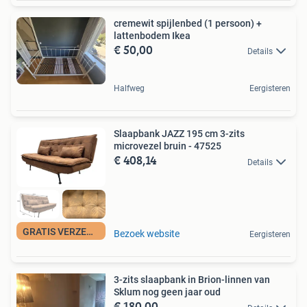
cremewit spijlenbed (1 persoon) +
lattenbodem Ikea
€ 50,00
Details
Halfweg
Eergisteren
Slaapbank JAZZ 195 cm 3-zits
microvezel bruin - 47525
€ 408,14
Details
GRATIS VERZENDING
Bezoek website
Eergisteren
3-zits slaapbank in Brion-linnen van
Sklum nog geen jaar oud
€ 180,00