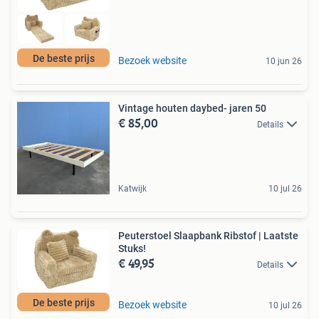
De beste prijs
Bezoek website
10 jun 26
Vintage houten daybed- jaren 50
€ 85,00
Details
Katwijk
10 jul 26
Peuterstoel Slaapbank Ribstof | Laatste
Stuks!
€ 49,95
Details
De beste prijs
Bezoek website
10 jul 26