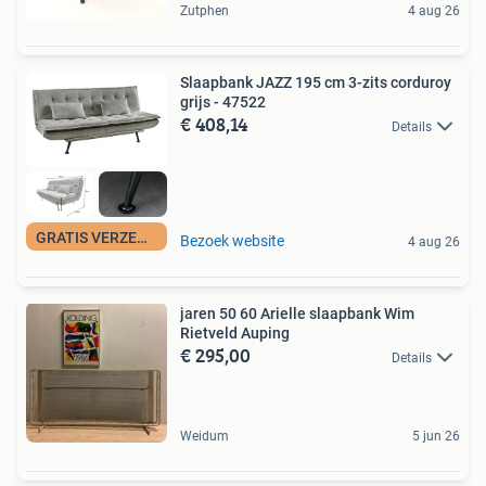
Zutphen
4 aug 26
Slaapbank JAZZ 195 cm 3-zits corduroy
grijs - 47522
€ 408,14
Details
GRATIS VERZENDING
Bezoek website
4 aug 26
jaren 50 60 Arielle slaapbank Wim
Rietveld Auping
€ 295,00
Details
Weidum
5 jun 26