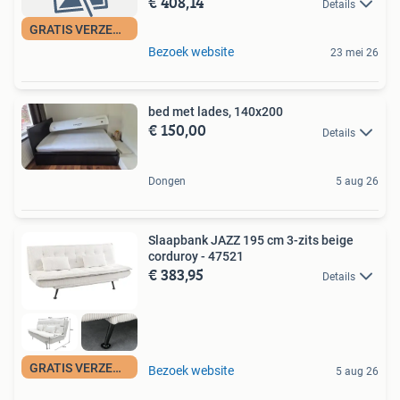
€ 408,14
Details
GRATIS VERZENDING
Bezoek website
23 mei 26
bed met lades, 140x200
€ 150,00
Details
Dongen
5 aug 26
Slaapbank JAZZ 195 cm 3-zits beige
corduroy - 47521
€ 383,95
Details
GRATIS VERZENDING
Bezoek website
5 aug 26