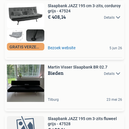
Slaapbank JAZZ 195 cm 3-zits, corduroy
grijs - 47524
€ 408,14
Details
GRATIS VERZENDING
Bezoek website
5 jun 26
Martin Visser Slaapbank BR 02.7
Bieden
Details
Tilburg
23 mei 26
Slaapbank JAZZ 195 cm 3-zits fluweel
grijs - 47528