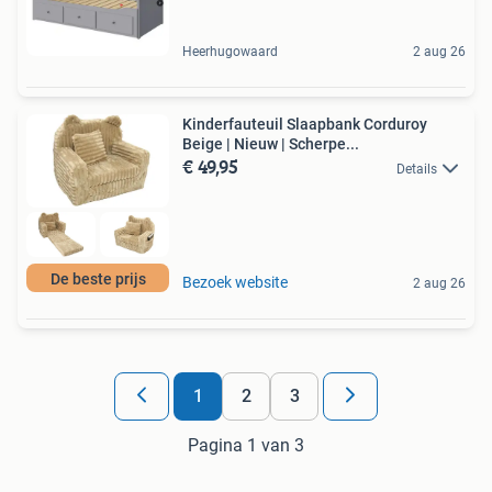
Heerhugowaard
2 aug 26
Kinderfauteuil Slaapbank Corduroy
Beige | Nieuw | Scherpe...
€ 49,95
Details
De beste prijs
Bezoek website
2 aug 26
1
2
3
Pagina 1 van 3