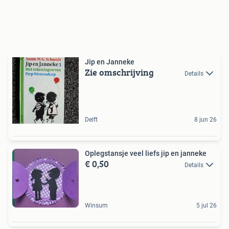
Jip en Janneke
Zie omschrijving
Details
Delft
8 jun 26
Oplegstansje veel liefs jip en janneke
€ 0,50
Details
Winsum
5 jul 26