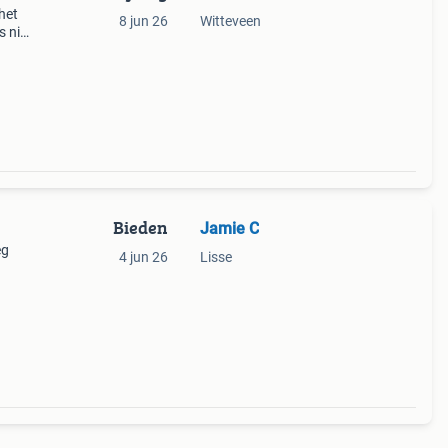
het
8 jun 26
Witteveen
s niet
Bieden
Jamie C
eg
4 jun 26
Lisse