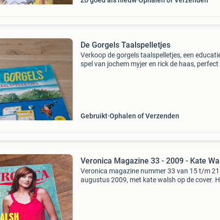
Zo goed als nieuw
Ophalen of Verzenden
De Gorgels Taalspelletjes
Verkoop de gorgels taalspelletjes, een educati
spel van jochem myjer en rick de haas, perfect
kinderen vanaf 7 jaar. Dit spel helpt kinderen 
creatieve en speelse manier met taal. Het bev
Gebruikt
Ophalen of Verzenden
Veronica Magazine 33 - 2009 - Kate Wa
Veronica magazine nummer 33 van 15 t/m 21
augustus 2009, met kate walsh op de cover. H
blad bevat artikelen over denzel washington, 
cyrus, michiel huisman en frans bauer. Ook is 
aandacht vo