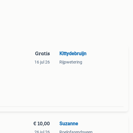
Gratis
Kittydebruijn
16 jul 26
Rijpwetering
€ 10,00
Suzanne
26 jul 26
Roelofarendsveen