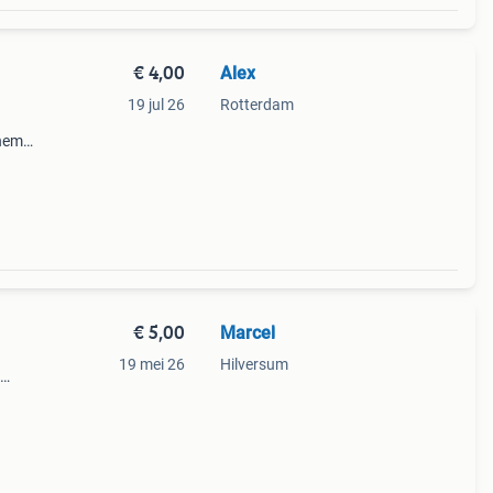
€ 4,00
Alex
19 jul 26
Rotterdam
chem
 jaar
en
€ 5,00
Marcel
19 mei 26
Hilversum
jaar
ontwi