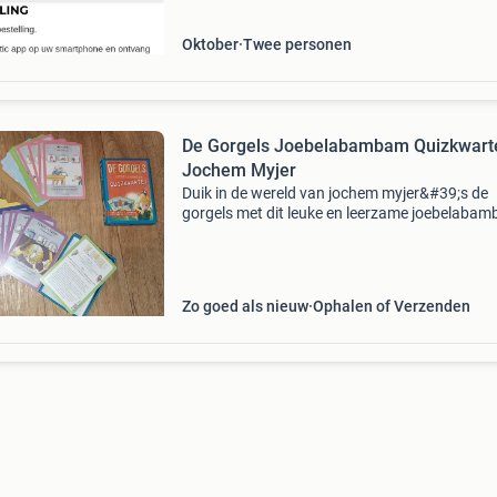
Oktober
Twee personen
De Gorgels Joebelabambam Quizkwarte
Jochem Myjer
Duik in de wereld van jochem myjer&#39;s de
gorgels met dit leuke en leerzame joebelaba
quizkwartet! Dit kwartetspel is perfect voor jo
fans van de gorgels en biedt uren speelplezier.
Zo goed als nieuw
Ophalen of Verzenden