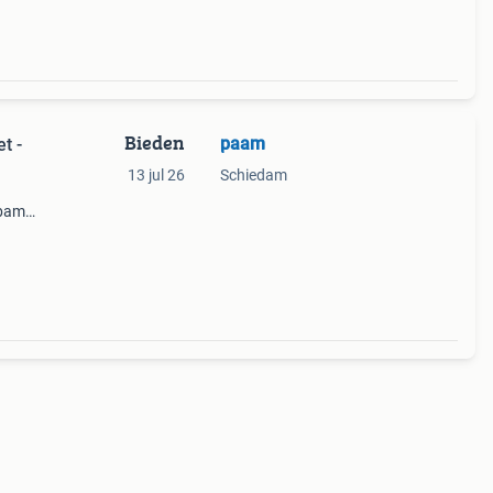
Bieden
paam
t -
13 jul 26
Schiedam
mbam
nge
 Het s