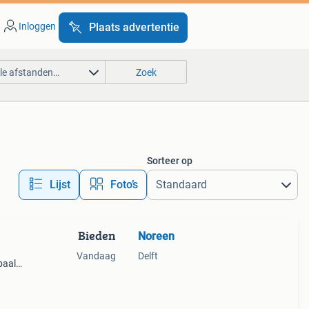
Inloggen
Plaats advertentie
lle afstanden…
Zoek
Sorteer op
Lijst
Foto’s
Bieden
Noreen
Vandaag
Delft
baal
ns,
 ik