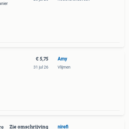
anier
voor
enen.
€ 5,75
Amy
31 jul 26
Vlijmen
Zie omschrijving
nirefi
arre