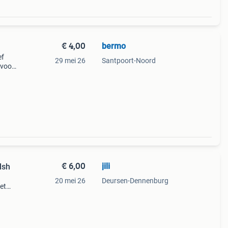
€ 4,00
bermo
ef
29 mei 26
Santpoort-Noord
 voor
op een
€ 6,00
jili
lsh
20 mei 26
Deursen-Dennenburg
et
miley
er