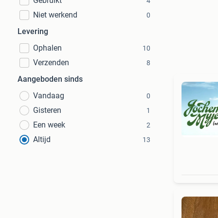
Gebruikt
4
Niet werkend
0
Levering
Ophalen
10
Verzenden
8
Aangeboden sinds
Vandaag
0
Gisteren
1
Een week
2
Altijd
13