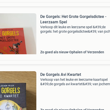
De Gorgels: Het Grote Gorgelsdictee -
Leerzaam Spel
Verkoop dit leuke en leerzame spel &#39;de
gorgels: het grote gorgelsdictee&#39; van jo
myjer. Dit spel is ideaal voor kinderen van 7-10
om hun taal- en leesvaardigheden te verbeter
Zo goed als nieuw
Ophalen of Verzenden
De Gorgels Avi Kwartet
Verkoop van het leuke en leerzame kaartspel
&#39;de gorgels avi kwartet&#39; van jochem
myjer. Dit spel is ideaal voor kinderen vanaf 7 
om beter te leren lezen en taalvaardigheid te 