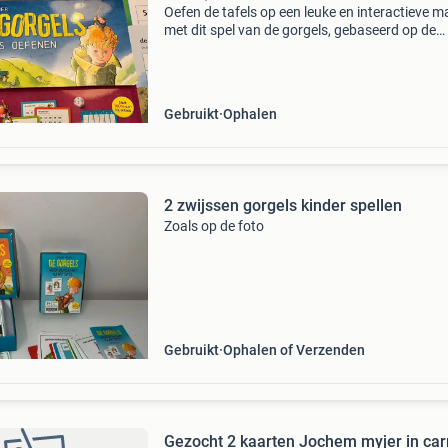
Oefen de tafels op een leuke en interactieve m
met dit spel van de gorgels, gebaseerd op de
populaire boeken van jochem myjer. Geschikt 
kinderen vanaf 7 jaar die beter willen leren rek
Gebruikt
Ophalen
2 zwijssen gorgels kinder spellen
Zoals op de foto
Gebruikt
Ophalen of Verzenden
Gezocht 2 kaarten Jochem myjer in c