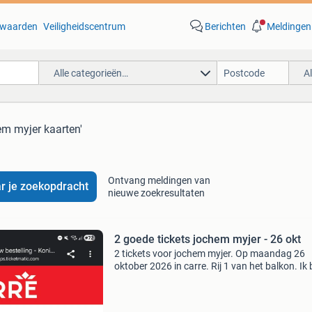
waarden
Veiligheidscentrum
Berichten
Meldingen
Alle categorieën…
A
em myjer kaarten'
Ontvang meldingen van
r je zoekopdracht
nieuwe zoekresultaten
2 goede tickets jochem myjer - 26 okt
2 tickets voor jochem myjer. Op maandag 26
oktober 2026 in carre. Rij 1 van het balkon. Ik 
enorm dat ik niet kan in verband met tentame
dus ruilen met kaarten voor een andere dag zie
ook zi