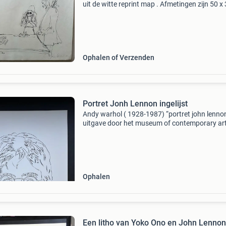
uit de witte reprint map . Afmetingen zijn 50 x
cm . En is nog in een mooie staat, de handtek
van john lennon is geprint print komt in een k
Ophalen of Verzenden
Portret Jonh Lennon ingelijst
Andy warhol ( 1928-1987) “portret john lenno
uitgave door het museum of contemporary art
los angeles. Zie stempel achterzijde afmeting lij
44 * 58 cm afmeting litho : 41 * 55 cm litho uit
Ophalen
Een litho van Yoko Ono en John Lenno