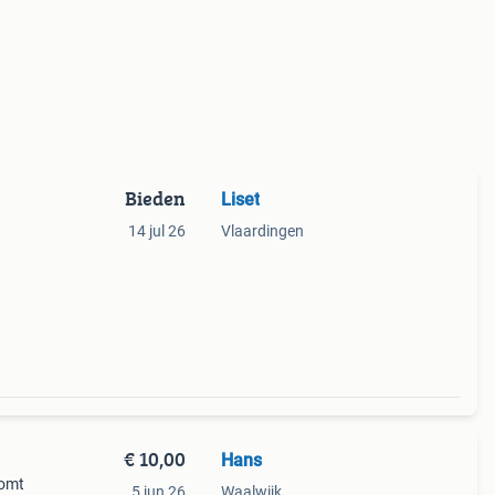
Bieden
Liset
14 jul 26
Vlaardingen
€ 10,00
Hans
komt
5 jun 26
Waalwijk