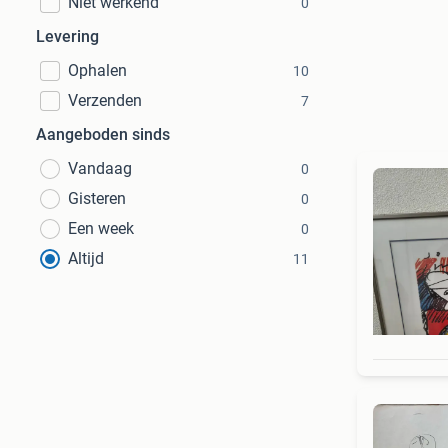
Niet werkend
0
Levering
Ophalen
10
Verzenden
7
Aangeboden sinds
Vandaag
0
Gisteren
0
Een week
0
Altijd
11