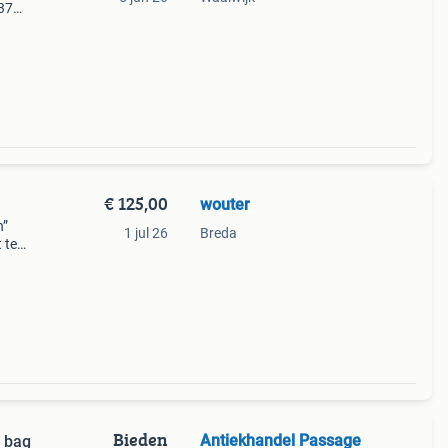
 37
ening
€ 125,00
wouter
n”
1 jul 26
Breda
 te
st :
 een
Bieden
Antiekhandel Passage
n bag