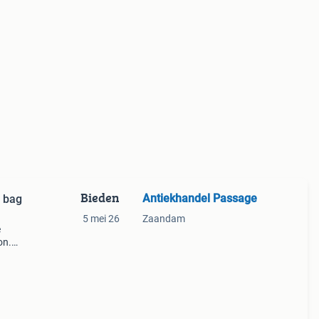
Bieden
Antiekhandel Passage
n bag
5 mei 26
Zaandam
e
on.