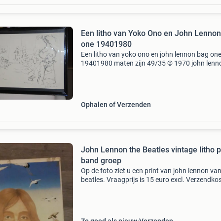
Een litho van Yoko Ono en John Lenno
one 19401980
Een litho van yoko ono en john lennon bag on
19401980 maten zijn 49/35 © 1970 john lenn
Laurens a. Daane n.v. Amsterdam. Holland.
Portfolio (37.5X50 cm.), Wit (verkleurd
portrettekeningen in zwart
Ophalen of Verzenden
John Lennon the Beatles vintage litho p
band groep
Op de foto ziet u een print van john lennon va
beatles. Vraagprijs is 15 euro excl. Verzendko
Verzendkosten bedragen 7 euro (pakketpost).
Vragen? Stel ze via de mail. Zie ook mijn ander
adve