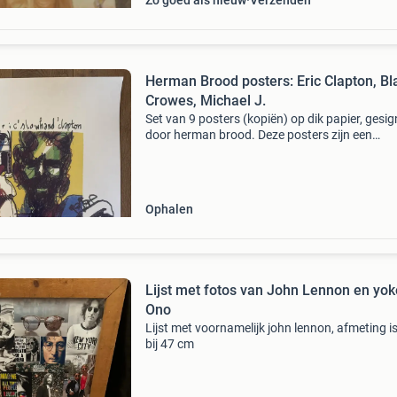
Zo goed als nieuw
Verzenden
Herman Brood posters: Eric Clapton, Bl
Crowes, Michael J.
Set van 9 posters (kopiën) op dik papier, gesi
door herman brood. Deze posters zijn een
eerbetoon aan muzikale legendes prince, john
lennon (2x), freddy mercury, joe cocker, bruce
springsteen, e
Ophalen
Lijst met fotos van John Lennon en yok
Ono
Lijst met voornamelijk john lennon, afmeting i
bij 47 cm