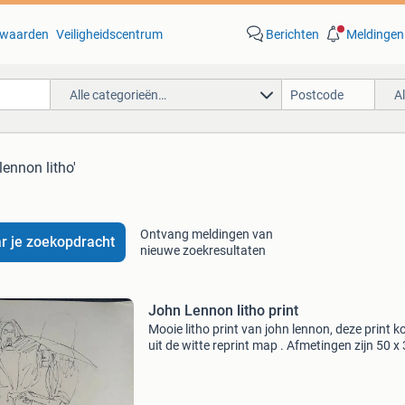
waarden
Veiligheidscentrum
Berichten
Meldingen
Alle categorieën…
A
lennon litho'
Ontvang meldingen van
r je zoekopdracht
nieuwe zoekresultaten
John Lennon litho print
Mooie litho print van john lennon, deze print 
uit de witte reprint map . Afmetingen zijn 50 x
cm en is nog in een mooie staat, de handteken
van john lennon is geprint .print komt in een k