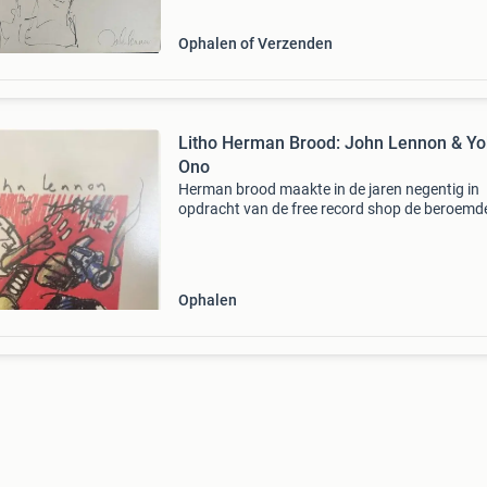
Ophalen of Verzenden
Litho Herman Brood: John Lennon & Y
Ono
Herman brood maakte in de jaren negentig in
opdracht van de free record shop de beroemd
pop-serie van bekende muzikanten. Dit kavel
betreft de litho john lennon & yoko ono. Ca. 5
cm incl. K
Ophalen