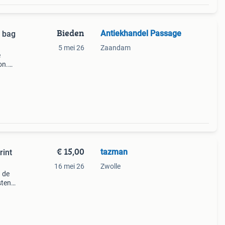
Bieden
Antiekhandel Passage
n bag
5 mei 26
Zaandam
e
on.
€ 15,00
tazman
rint
16 mei 26
Zwolle
n de
sten.
e