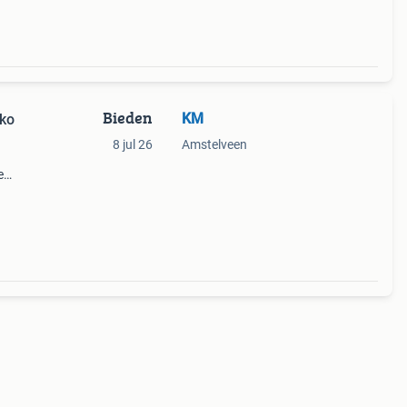
Bieden
KM
oko
8 jul 26
Amstelveen
e
0 X 60