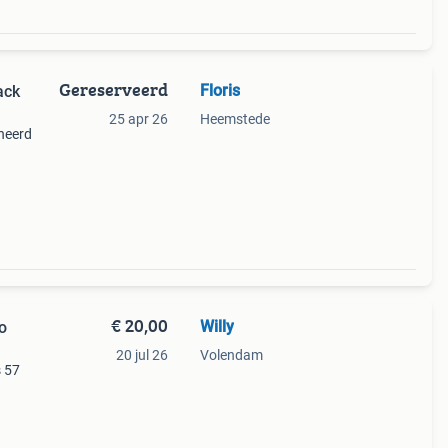
Gereserveerd
Floris
ack
25 apr 26
Heemstede
gneerd
€ 20,00
Willy
o
20 jul 26
Volendam
s 57