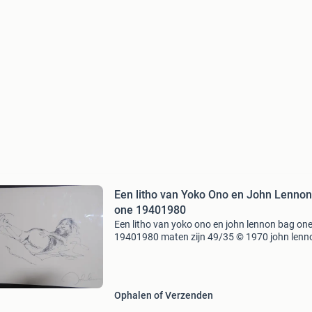
Een litho van Yoko Ono en John Lenno
one 19401980
Een litho van yoko ono en john lennon bag on
19401980 maten zijn 49/35 © 1970 john lenn
Laurens a. Daane n.v. Amsterdam. Holland.
Portfolio (37.5X50 cm.), Wit (verkleurd
portrettekeningen in zwart
Ophalen of Verzenden