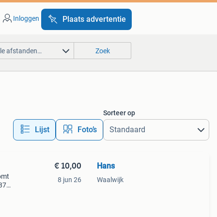
Inloggen
Plaats advertentie
lle afstanden…
Zoek
Sorteer op
Lijst
Foto’s
€ 10,00
Hans
komt
8 jun 26
Waalwijk
 37
ing
ok