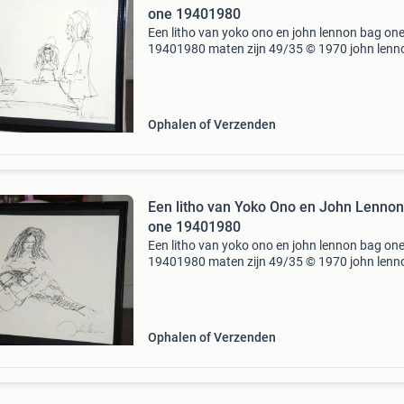
one 19401980
Een litho van yoko ono en john lennon bag on
19401980 maten zijn 49/35 © 1970 john lenn
Laurens a. Daane n.v. Amsterdam. Holland.
Portfolio (37.5X50 cm.), Wit (verkleurd
portrettekeningen in zwart
Ophalen of Verzenden
Een litho van Yoko Ono en John Lenno
one 19401980
Een litho van yoko ono en john lennon bag on
19401980 maten zijn 49/35 © 1970 john lenn
Laurens a. Daane n.v. Amsterdam. Holland.
Portfolio (37.5X50 cm.), Wit (verkleurd
portrettekeningen in zwart
Ophalen of Verzenden