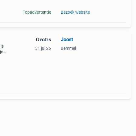
Topadvertentie
Bezoek website
Gratis
Joost
is
31 jul 26
Bemmel
je