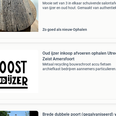
Mooie set van 3 in elkaar schuivende salontaf
van ijzer en oud hout. Gemaakt van authentie
frans wagonhout, met een stoer en doorleefd
karakter. Het ijzeren onderstel is van goede, s
kwalite
Zo goed als nieuw
Ophalen
Oud ijzer inkoop afvoeren ophalen Utre
Zeist Amersfoort
Metaal recycling bouwschroot accu fietsen
archiefkast bedrijven aannemers particulieren
Radiatoren machines gereedschap electronic
inkoop va 300 kilo dienstverlening zonder ged
Voor koelkasten en
Brede dubbele poort (gegalvaniseerd) 