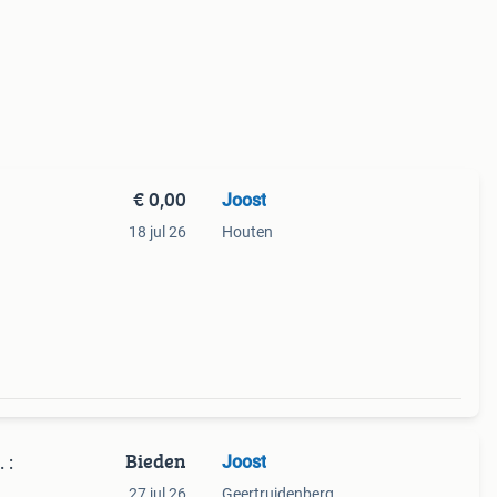
€ 0,00
Joost
18 jul 26
Houten
Bieden
Joost
 :
27 jul 26
Geertruidenberg