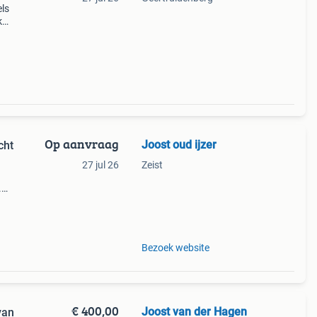
els
k
tevige
Op aanvraag
Joost oud ijzer
cht
27 jul 26
Zeist
.
a
oe.
Bezoek website
€ 400,00
Joost van der Hagen
van