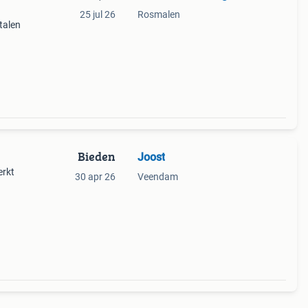
25 jul 26
Rosmalen
talen
98m.
er
Bieden
Joost
erkt
30 apr 26
Veendam
r de
.