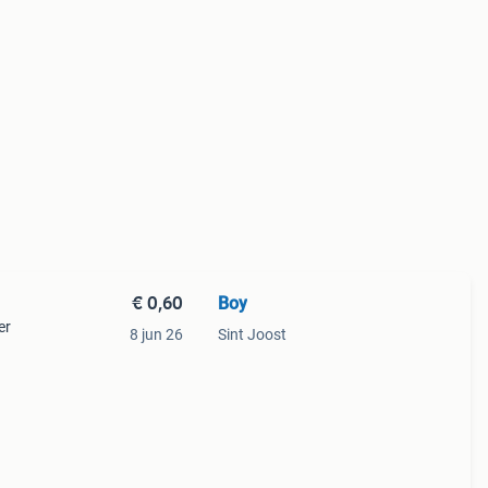
€ 0,60
Boy
er
8 jun 26
Sint Joost