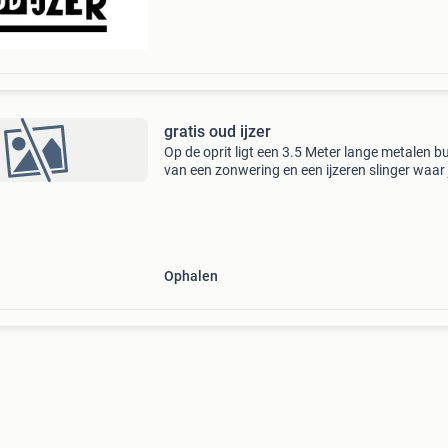
Voor koelkasten en
gratis oud ijzer
Op de oprit ligt een 3.5 Meter lange metalen bu
van een zonwering en een ijzeren slinger waar 
een zonwering mee op draailt, mag je gratis
ophalen.
Ophalen