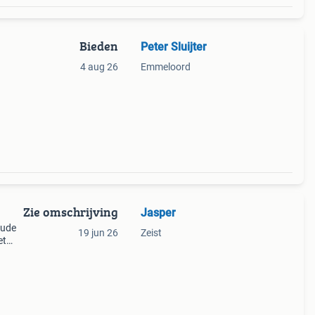
Bieden
Peter Sluijter
4 aug 26
Emmeloord
Zie omschrijving
Jasper
Oude
19 jun 26
Zeist
et