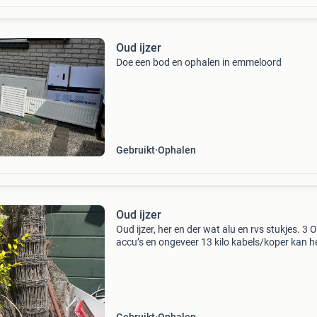
Oud ijzer
Doe een bod en ophalen in emmeloord
Gebruikt
Ophalen
Oud ijzer
Oud ijzer, her en der wat alu en rvs stukjes. 3 
accu’s en ongeveer 13 kilo kabels/koper kan h
ook zelf wegbrengen dus graag netjes bieden.