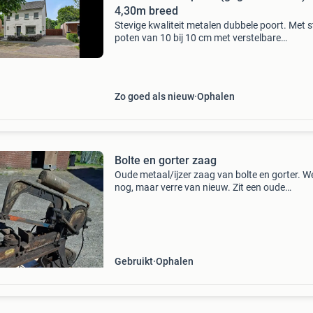
4,30m breed
Stevige kwaliteit metalen dubbele poort. Met s
poten van 10 bij 10 cm met verstelbare
scharnieren. Breedte deuren zijn 1,08m en 2,
Met onder grote deur een steenwiel. Nog in ze
goede staat.
Zo goed als nieuw
Ophalen
Bolte en gorter zaag
Oude metaal/ijzer zaag van bolte en gorter. W
nog, maar verre van nieuw. Zit een oude
krachtstroom (380v) stekker aan. Vragen naa
prijs wordt niet op gereageerd, gewoon bieden
Gebruikt
Ophalen