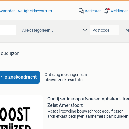
waarden
Veiligheidscentrum
Berichten
Meldingen
Alle categorieën…
A
 oud ijzer'
Ontvang meldingen van
r je zoekopdracht
nieuwe zoekresultaten
Oud ijzer inkoop afvoeren ophalen Utre
Zeist Amersfoort
Metaal recycling bouwschroot accu fietsen
archiefkast bedrijven aannemers particulieren
Radiatoren machines gereedschap electronic
inkoop va 300 kilo dienstverlening zonder ged