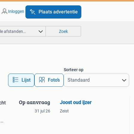
Inloggen
Plaats advertentie
lle afstanden…
Zoek
Sorteer op
Lijst
Foto’s
Op aanvraag
Joost oud ijzer
cht
31 jul 26
Zeist
.
a
oe.