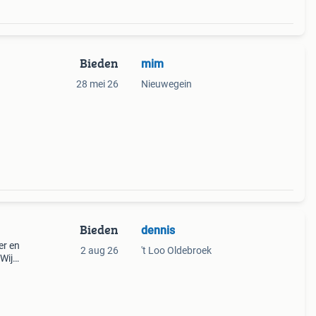
Bieden
mim
28 mei 26
Nieuwegein
Bieden
dennis
er en
2 aug 26
't Loo Oldebroek
 Wij
urlijk
1