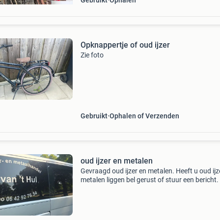
Gebruikt
Ophalen
Opknappertje of oud ijzer
Zie foto
Gebruikt
Ophalen of Verzenden
oud ijzer en metalen
Gevraagd oud ijzer en metalen. Heeft u oud ijz
metalen liggen bel gerust of stuur een bericht.
komen t graag bij u ophalen. Brengen kan natu
ook . Mvg dennis d van t hul harmaartsweg 4