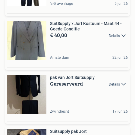
's-Gravenhage
5 jun 26
SuitSupply x Jort Kostuum - Maat 44 -
Goede Conditie
€ 40,00
Details
Amsterdam
22 jun 26
pak van Jort Suitsupply
Gereserveerd
Details
Zwijndrecht
17 jun 26
Suitsupply pak Jort