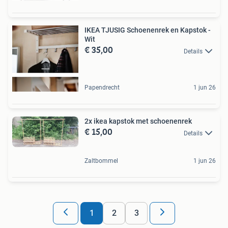
IKEA TJUSIG Schoenenrek en Kapstok -
Wit
€ 35,00
Details
Papendrecht
1 jun 26
2x ikea kapstok met schoenenrek
€ 15,00
Details
Zaltbommel
1 jun 26
1
2
3