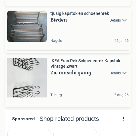
tjusig kapstok en schoenenrek
Bieden
Details
Nagele
26 jul 26
IKEA Frän Rek Schoenenrek Kapstok
Vintage Zwart
Zie omschrijving
Details
Tilburg
2 aug 26