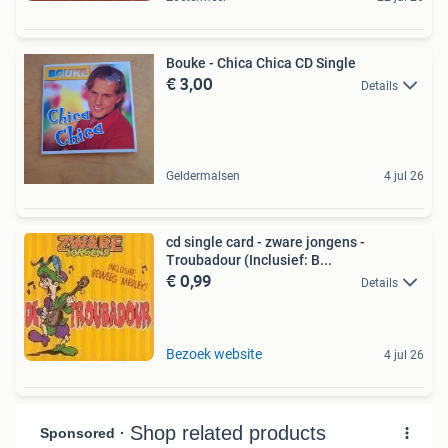
Bouke - Chica Chica CD Single
€ 3,00
Details
Geldermalsen
4 jul 26
cd single card - zware jongens -
Troubadour (Inclusief: B...
€ 0,99
Details
Bezoek website
4 jul 26