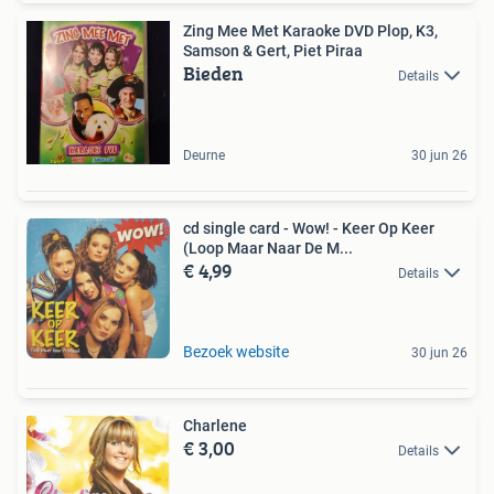
Zing Mee Met Karaoke DVD Plop, K3,
Samson & Gert, Piet Piraa
Bieden
Details
Deurne
30 jun 26
cd single card - Wow! - Keer Op Keer
(Loop Maar Naar De M...
€ 4,99
Details
Bezoek website
30 jun 26
Charlene
€ 3,00
Details