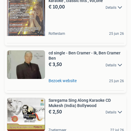
karaoke , classic hits , vol,one
€ 10,00
Details
Rotterdam
25 jun 26
cd single - Ben Cramer - Ik, Ben Cramer
Ben
€ 3,50
Details
Bezoek website
25 jun 26
Saregama Sing Along Karaoke CD
Mukesh (India) Bollywood
€ 2,50
Details
Zoetermeer
22 jul 26