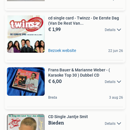
cd single card - Twinzz - De Eerste Dag
(Van De Rest Van...
€ 1,99
Details
Bezoek website
22 jun 26
Frans Bauer & Marianne Weber - (
Karaoke Top 30 ) Dubbel CD
€ 6,00
Details
Breda
3 aug 26
CD Single Jantje Smit
Bieden
Details