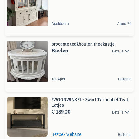
Apeldoorn
7 aug 26
brocante teakhouten theekastje
Bieden
Details
Ter Apel
Gisteren
*WOONWINKEL* Zwart Tv-meubel Teak
Latjes
€ 189,00
Details
Bezoek website
Gisteren