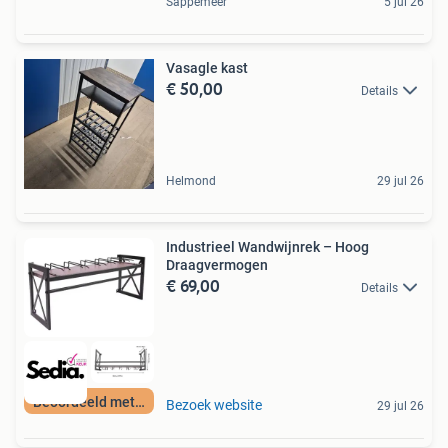
Sappemeer
5 jul 26
Vasagle kast
€ 50,00
Details
Helmond
29 jul 26
Industrieel Wandwijnrek – Hoog
Draagvermogen
€ 69,00
Details
Beoordeeld met 9+
Bezoek website
29 jul 26