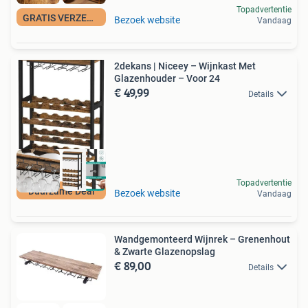
Topadvertentie
GRATIS VERZENDING
Bezoek website
Vandaag
2dekans | Niceey – Wijnkast Met
Glazenhouder – Voor 24
€ 49,99
Details
Topadvertentie
Duurzame Deal
Bezoek website
Vandaag
Wandgemonteerd Wijnrek – Grenenhout
& Zwarte Glazenopslag
€ 89,00
Details