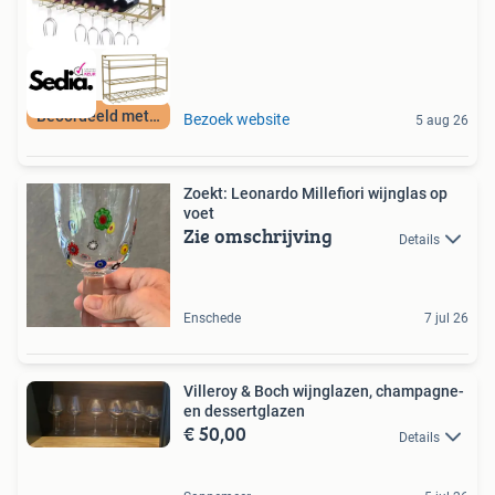
Beoordeeld met 9+
Bezoek website
5 aug 26
Zoekt: Leonardo Millefiori wijnglas op
voet
Zie omschrijving
Details
Enschede
7 jul 26
Villeroy & Boch wijnglazen, champagne-
en dessertglazen
€ 50,00
Details