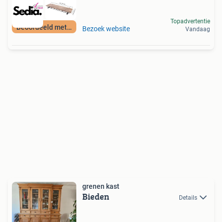
Topadvertentie
Beoordeeld met 9+
Bezoek website
Vandaag
grenen kast
Bieden
Details