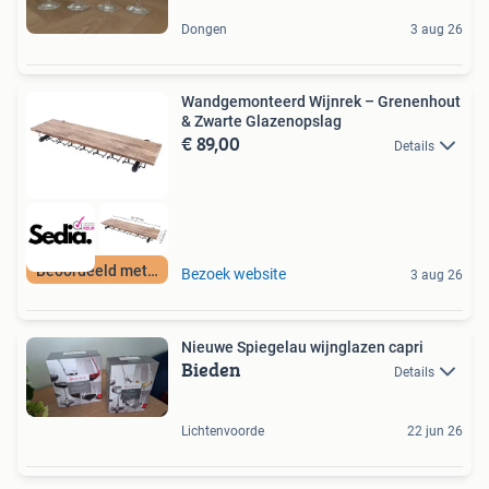
Dongen
3 aug 26
Wandgemonteerd Wijnrek – Grenenhout
& Zwarte Glazenopslag
€ 89,00
Details
Beoordeeld met 9+
Bezoek website
3 aug 26
Nieuwe Spiegelau wijnglazen capri
Bieden
Details
Lichtenvoorde
22 jun 26