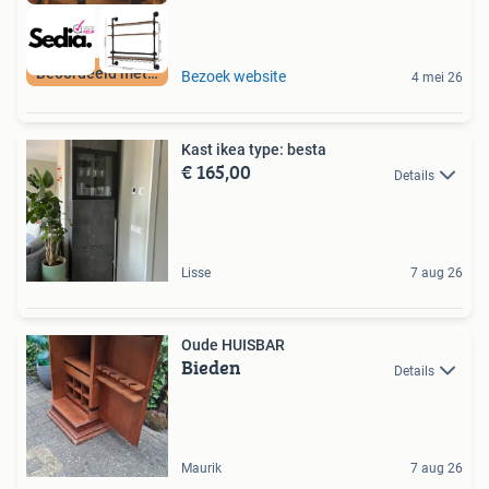
Beoordeeld met 9+
Bezoek website
4 mei 26
Kast ikea type: besta
€ 165,00
Details
Lisse
7 aug 26
Oude HUISBAR
Bieden
Details
Maurik
7 aug 26