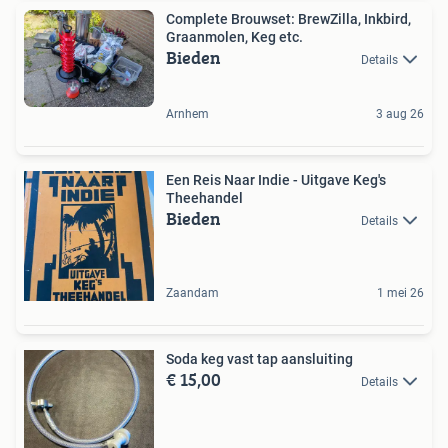
Complete Brouwset: BrewZilla, Inkbird,
Graanmolen, Keg etc.
Bieden
Details
Arnhem
3 aug 26
Een Reis Naar Indie - Uitgave Keg's
Theehandel
Bieden
Details
Zaandam
1 mei 26
Soda keg vast tap aansluiting
€ 15,00
Details