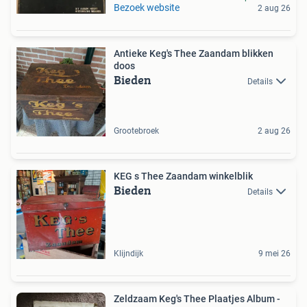
Bezoek website
2 aug 26
Antieke Keg's Thee Zaandam blikken
doos
Bieden
Details
Grootebroek
2 aug 26
KEG s Thee Zaandam winkelblik
Bieden
Details
Klijndijk
9 mei 26
Zeldzaam Keg's Thee Plaatjes Album -