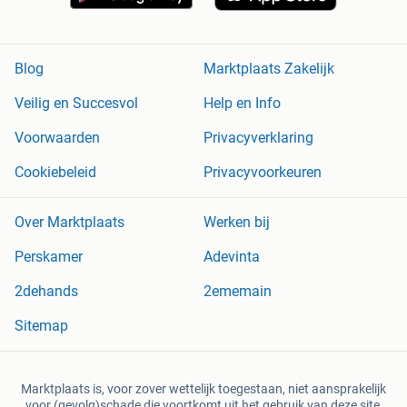
Blog
Marktplaats Zakelijk
Veilig en Succesvol
Help en Info
Voorwaarden
Privacyverklaring
Cookiebeleid
Privacyvoorkeuren
Over Marktplaats
Werken bij
Perskamer
Adevinta
2dehands
2ememain
Sitemap
Marktplaats is, voor zover wettelijk toegestaan, niet aansprakelijk
voor (gevolg)schade die voortkomt uit het gebruik van deze site,