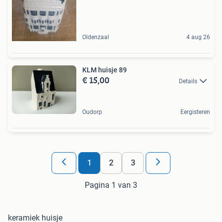
Oldenzaal
4 aug 26
KLM huisje 89
€ 15,00
Details
Oudorp
Eergisteren
1
2
3
Pagina 1 van 3
keramiek huisje