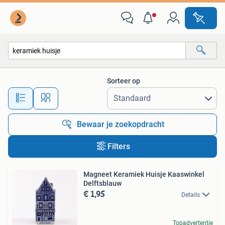
Alle categorieën…
Sorteer op
Alle afstanden…
Bewaar je zoekopdracht
Filters
Magneet Keramiek Huisje Kaaswinkel
Delftsblauw
€ 1,95
Details
Topadvertentie