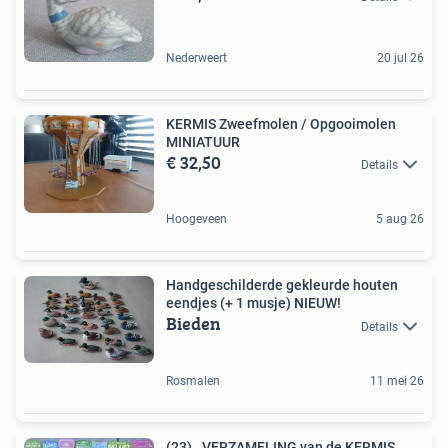
Nederweert
20 jul 26
KERMIS Zweefmolen / Opgooimolen
MINIATUUR
€ 32,50
Details
Hoogeveen
5 aug 26
Handgeschilderde gekleurde houten
eendjes (+ 1 musje) NIEUW!
Bieden
Details
Rosmalen
11 mei 26
(23) . VERZAMELING van de KERMIS .