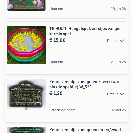
Haarlem
18 jun 26
TE HUUR! Hengelspel/eendjes vangen
kermis spel
€ 15,00
Details
Haarlem
21 jun 26
Kermis eendjes hengelen zilver/zwart
plastic speldje( W_523
€ 1,50
Details
Bergen op Zoom
5 mei 26
Kermis eendjes hengelen groen/zwart