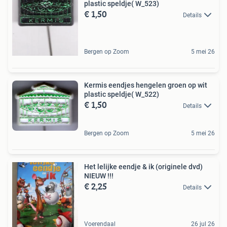
plastic speldje( W_523)
€ 1,50
Details
Bergen op Zoom
5 mei 26
Kermis eendjes hengelen groen op wit
plastic speldje( W_522)
€ 1,50
Details
Bergen op Zoom
5 mei 26
Het lelijke eendje & ik (originele dvd)
NIEUW !!!
€ 2,25
Details
Voerendaal
26 jul 26