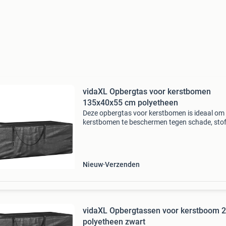
vidaXL Opbergtas voor kerstbomen
135x40x55 cm polyetheen
Deze opbergtas voor kerstbomen is ideaal om
kerstbomen te beschermen tegen schade, stof
vocht en ongedierte. Duurzaam materiaal:
polyetheen (pe) is het meest gebruikte
kunstofmateriaal. Het is prakti
Nieuw
Verzenden
vidaXL Opbergtassen voor kerstboom 2
polyetheen zwart