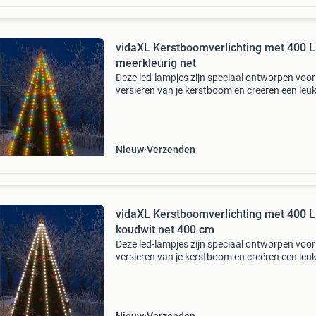
vidaXL Kerstboomverlichting met 400 
meerkleurig net
Deze led-lampjes zijn speciaal ontworpen voor
versieren van je kerstboom en creëren een leu
sfeer. De verlichting bestaat uit 400 led's, die z
energiezuinig zijn en een helder licht uitst
Nieuw
Verzenden
vidaXL Kerstboomverlichting met 400 
koudwit net 400 cm
Deze led-lampjes zijn speciaal ontworpen voor
versieren van je kerstboom en creëren een leu
sfeer. De verlichting bestaat uit 400 led's, die z
energiezuinig zijn en een helder licht uitst