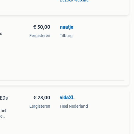
Bezoek website
€ 50,00
naatje
is
Eergisteren
Tilburg
€ 28,00
vidaXL
LEDs
Eergisteren
Heel Nederland
 het
ke
eer