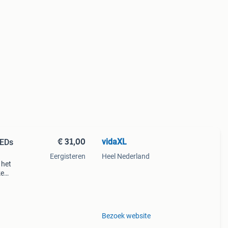
€ 31,00
vidaXL
LEDs
Eergisteren
Heel Nederland
 het
ke
eer
Bezoek website