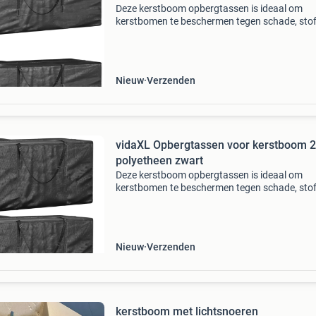
Deze kerstboom opbergtassen is ideaal om
kerstbomen te beschermen tegen schade, stof
vocht en ongedierte. Duurzaam materiaal:
polyetheen (pe) is het meest gebruikte
kunstofmateriaal. Het is praktisch
Nieuw
Verzenden
vidaXL Opbergtassen voor kerstboom 2
polyetheen zwart
Deze kerstboom opbergtassen is ideaal om
kerstbomen te beschermen tegen schade, stof
vocht en ongedierte. Duurzaam materiaal:
polyetheen (pe) is het meest gebruikte
kunstofmateriaal. Het is praktisch
Nieuw
Verzenden
kerstboom met lichtsnoeren