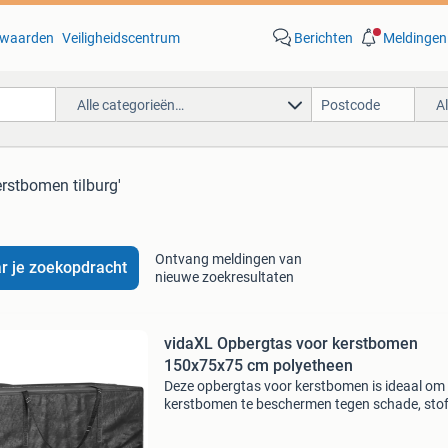
waarden
Veiligheidscentrum
Berichten
Meldingen
Alle categorieën…
A
erstbomen tilburg'
Ontvang meldingen van
r je zoekopdracht
nieuwe zoekresultaten
vidaXL Opbergtas voor kerstbomen
150x75x75 cm polyetheen
Deze opbergtas voor kerstbomen is ideaal om
kerstbomen te beschermen tegen schade, stof
vocht en ongedierte. Duurzaam materiaal:
polyetheen (pe) is het meest gebruikte