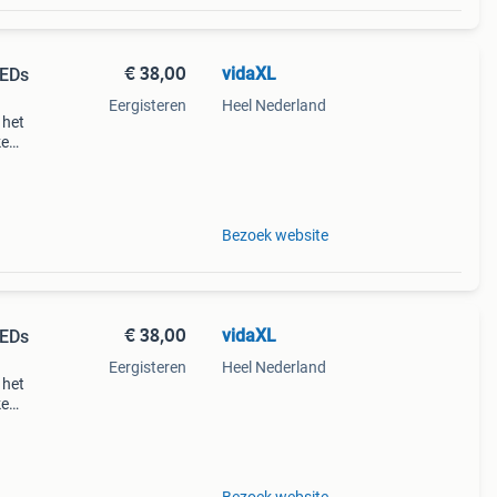
€ 38,00
vidaXL
LEDs
Eergisteren
Heel Nederland
 het
ke
eer
Bezoek website
€ 38,00
vidaXL
LEDs
Eergisteren
Heel Nederland
 het
ke
eer