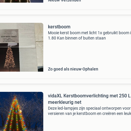
Nieuw
Verzenden
kerstboom
Mooie kerst boom met licht 1x gebruikt boom 
1.80 Kan binnen of buiten staan
Zo goed als nieuw
Ophalen
vidaXL Kerstboomverlichting met 250 
meerkleurig net
Deze led-lampjes zijn speciaal ontworpen voor
versieren van je kerstboom en creëren een leu
sfeer. De verlichting bestaat uit 250 led's, die z
energiezuinig zijn en een helder licht uitst