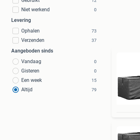
Gebruikt
12
Niet werkend
0
Levering
Ophalen
73
Verzenden
37
Aangeboden sinds
Vandaag
0
Gisteren
0
Een week
15
Altijd
79