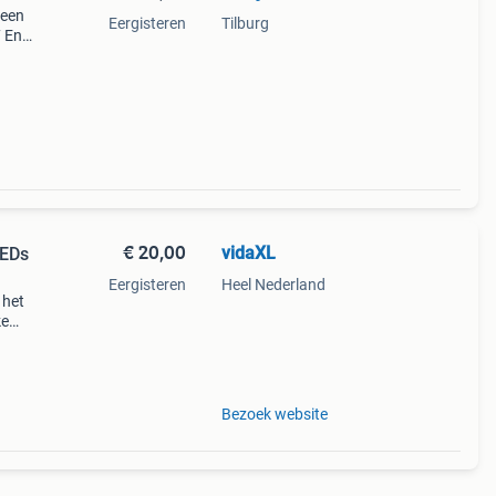
 een
Eergisteren
Tilburg
7 En
€ 20,00
vidaXL
LEDs
Eergisteren
Heel Nederland
 het
ke
eer
Bezoek website