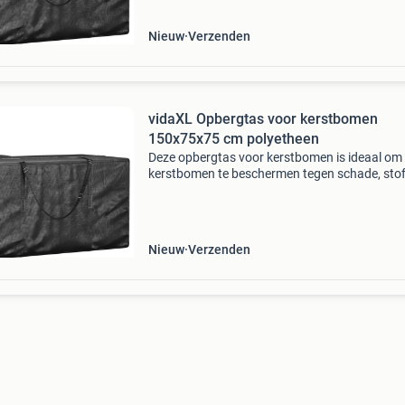
kunstofmateriaal. Het is prakti
Nieuw
Verzenden
vidaXL Opbergtas voor kerstbomen
150x75x75 cm polyetheen
Deze opbergtas voor kerstbomen is ideaal om
kerstbomen te beschermen tegen schade, stof
vocht en ongedierte. Duurzaam materiaal:
polyetheen (pe) is het meest gebruikte
kunstofmateriaal. Het is prakti
Nieuw
Verzenden