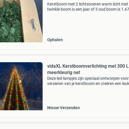
Kerstboom met 2 lichtsnoeren warm licht met
twinkle boom is een jaar of 3 oud boom is 1.6
zijn losse takken met insteek pin per kleur
Ophalen
vidaXL Kerstboomverlichting met 300 
meerkleurig net
Deze led-lampjes zijn speciaal ontworpen voor
versieren van je kerstboom en creëren een leu
sfeer. De verlichting bestaat uit 300 led's, die z
energiezuinig zijn en een helder licht uitst
Nieuw
Verzenden