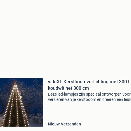
vidaXL Kerstboomverlichting met 300 
koudwit net 300 cm
Deze led-lampjes zijn speciaal ontworpen voor
versieren van je kerstboom en creëren een leu
sfeer. De verlichting bestaat uit 300 led's, die z
energiezuinig zijn en een helder licht uitst
Nieuw
Verzenden