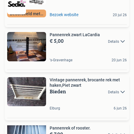
Beoordeeld met 9+
Bezoek website
20 jul 26
Pannenrek zwart LaCardia
€ 5,00
Details
's-Gravenhage
20 jun 26
Vintage pannenrek, brocante rek met
haken,Piet zwart
Bieden
Details
Elburg
6 jun 26
Pannenrek of rooster.