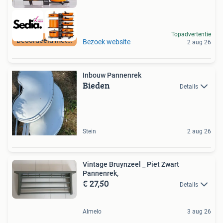
Topadvertentie
Beoordeeld met 9+
Bezoek website
2 aug 26
Inbouw Pannenrek
Bieden
Details
Stein
2 aug 26
Vintage Bruynzeel _ Piet Zwart
Pannenrek,
€ 27,50
Details
Almelo
3 aug 26