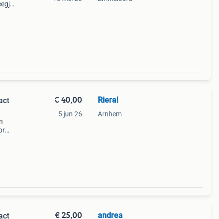
eegje
€ 40,00
Rierai
act
5 jun 26
Arnhem
n
or
en
os. De
€ 25,00
andrea
act