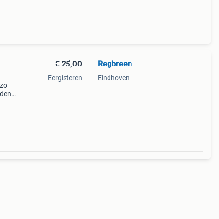
€ 25,00
Regbreen
Eergisteren
Eindhoven
 zo
oden:
uikt