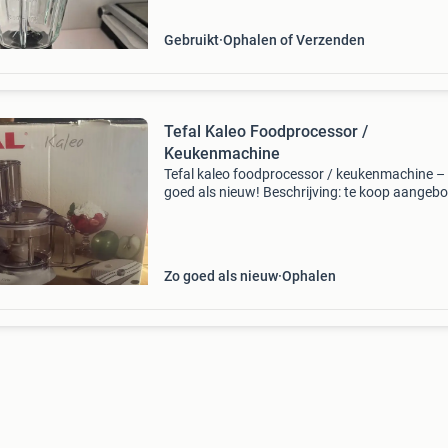
maar
Gebruikt
Ophalen of Verzenden
Tefal Kaleo Foodprocessor /
Keukenmachine
Tefal kaleo foodprocessor / keukenmachine –
goed als nieuw! Beschrijving: te koop aangeb
een zeer nette en complete tefal kaleo
foodprocessor. Het apparaat is bijna niet gebr
en verkeert d
Zo goed als nieuw
Ophalen