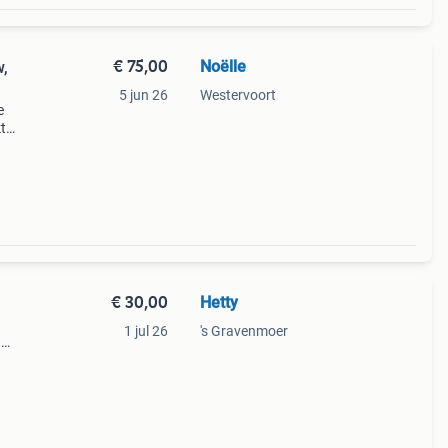
€ 75,00
Noëlle
w,
5 jun 26
Westervoort
e
t
leet,
kken.
€ 30,00
Hetty
1 jul 26
's Gravenmoer
.
el