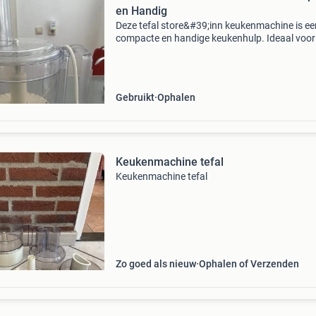
en Handig
Deze tefal store&#39;inn keukenmachine is ee
compacte en handige keukenhulp. Ideaal voor
hakken, snijden en raspen van diverse ingredi
De machine is gebruikt, maar verkeert in goed
Gebruikt
Ophalen
Keukenmachine tefal
Keukenmachine tefal
Zo goed als nieuw
Ophalen of Verzenden