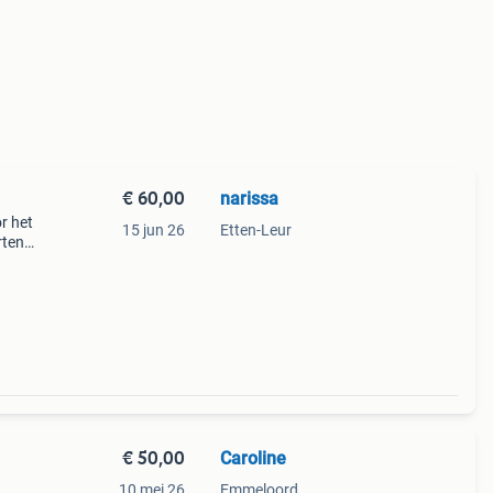
€ 60,00
narissa
r het
15 jun 26
Etten-Leur
rten
€ 50,00
Caroline
10 mei 26
Emmeloord