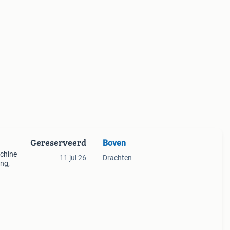
Gereserveerd
Boven
chine
11 jul 26
Drachten
ing,