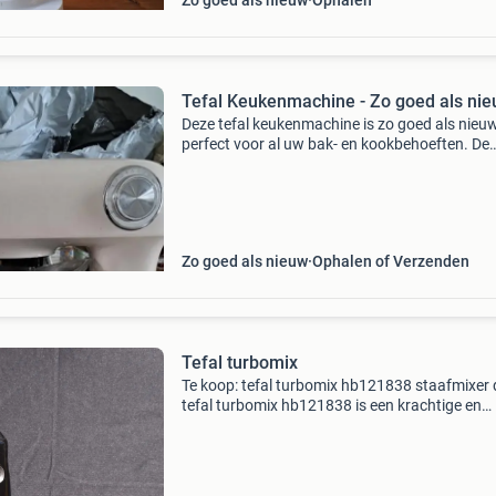
Zo goed als nieuw
Ophalen
Tefal Keukenmachine - Zo goed als ni
Deze tefal keukenmachine is zo goed als nieu
perfect voor al uw bak- en kookbehoeften. De
machine is slechts een paar keer gebruikt en 
nog perfect. Ideaal voor het kneden van deeg,
mixen van
Zo goed als nieuw
Ophalen of Verzenden
Tefal turbomix
Te koop: tefal turbomix hb121838 staafmixer 
tefal turbomix hb121838 is een krachtige en
gebruiksvriendelijke staafmixer die ideaal is v
het bereiden van soepen, sauzen, smoothies,
babyvoeding en