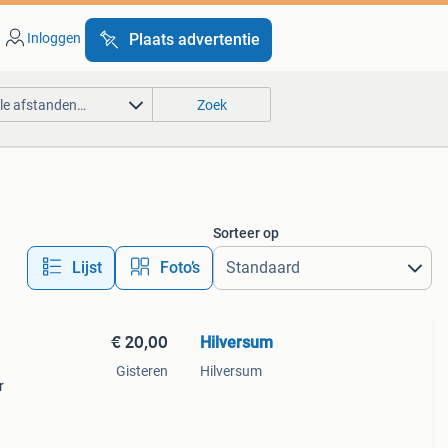
Inloggen
Plaats advertentie
lle afstanden…
Zoek
Sorteer op
Lijst
Foto’s
€ 20,00
Hilversum
Gisteren
Hilversum
r
n een
ruikt