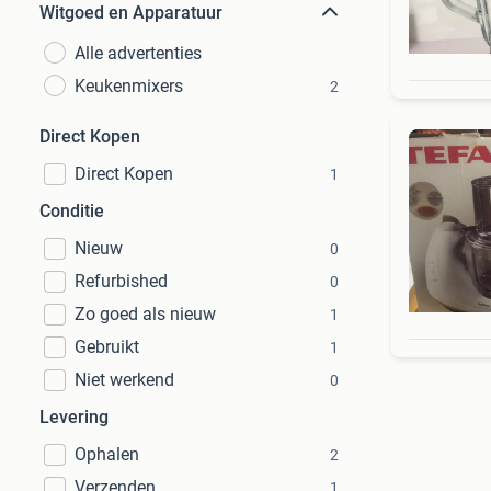
Witgoed en Apparatuur
Alle advertenties
Keukenmixers
2
Direct Kopen
Direct Kopen
1
Conditie
Nieuw
0
Refurbished
0
Zo goed als nieuw
1
Gebruikt
1
Niet werkend
0
Levering
Ophalen
2
Verzenden
1