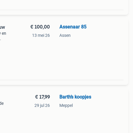
€ 100,00
Assenaar 85
euw
w en
13 mei 26
Assen
werkt
€ 17,99
Barth’s koopjes
de
29 jul 26
Meppel
oor