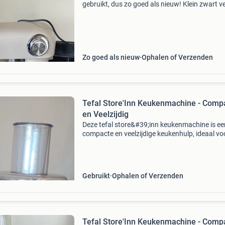
gebruikt, dus zo goed als nieuw! Klein zwart v
die ik er niet af krijg.
Zo goed als nieuw
Ophalen of Verzenden
Tefal Store'Inn Keukenmachine - Comp
en Veelzijdig
Deze tefal store&#39;inn keukenmachine is ee
compacte en veelzijdige keukenhulp, ideaal vo
diverse bereidingen. Met twee snelheden en e
pulsfunctie snijdt, raspt en mengt hij moeitelo
m
Gebruikt
Ophalen of Verzenden
Tefal Store'Inn Keukenmachine - Comp