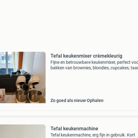
Tefal keukenmixer crèmekleurig
Fijne en betrouwbare keukenmixer, perfect voo
bakken van brownies, blondies, cupcakes, taa
en meer. Werkt perfect en is altijd met zorg
gebruikt. Ik verkoop ze omdat mijn hobby is
uitgegroeid
Zo goed als nieuw
Ophalen
Tefal keukenmachine
Tefal keukenmachine, erg fijn in gebruik. Kort