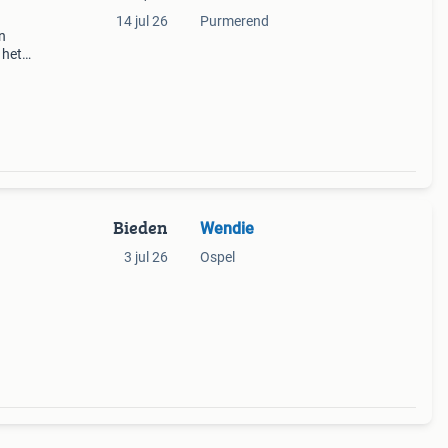
14 jul 26
Purmerend
n
 het
ënten.
e sta
Bieden
Wendie
3 jul 26
Ospel