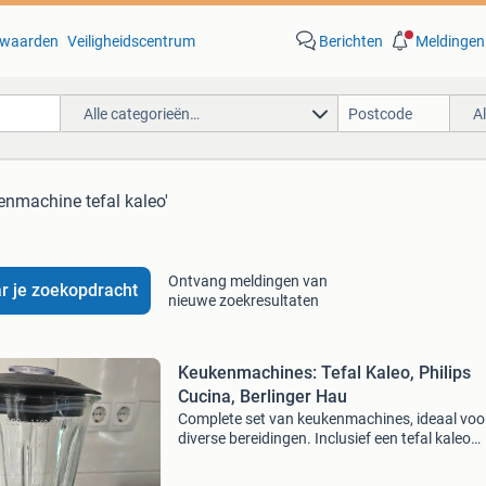
waarden
Veiligheidscentrum
Berichten
Meldingen
Alle categorieën…
A
enmachine tefal kaleo'
Ontvang meldingen van
r je zoekopdracht
nieuwe zoekresultaten
Keukenmachines: Tefal Kaleo, Philips
Cucina, Berlinger Hau
Complete set van keukenmachines, ideaal voo
diverse bereidingen. Inclusief een tefal kaleo
foodprocessor, een philips cucina hakmolen e
berlinger haus blender. Alle apparaten zijn geb