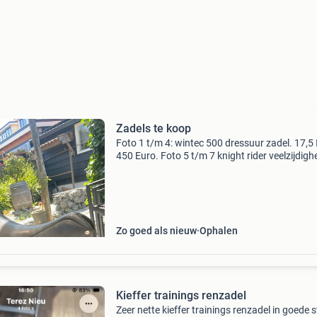
Zadels te koop
Foto 1 t/m 4: wintec 500 dressuur zadel. 17,5 
450 Euro. Foto 5 t/m 7 knight rider veelzijdigh
zadel. 18 Inch 295 euro. Foto 6 t/m 10 kieffer
dressuur zadel 17,5 inch 300 euro. Voor een g
Zo goed als nieuw
Ophalen
Kieffer trainings renzadel
Zeer nette kieffer trainings renzadel in goede s