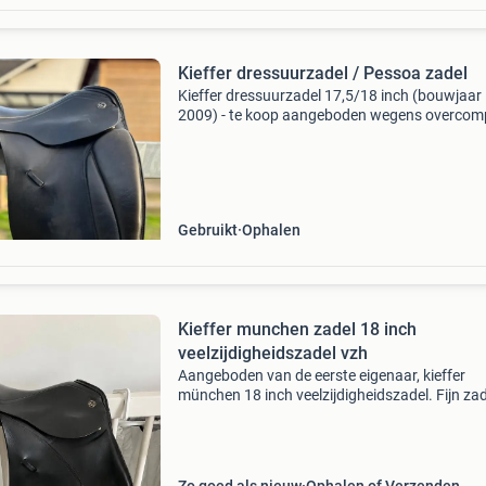
Kieffer dressuurzadel / Pessoa zadel
Kieffer dressuurzadel 17,5/18 inch (bouwjaar
2009) - te koop aangeboden wegens overcomp
een fijn kieffer dressuurzadel. Bouwjaar: mei 
(serienummer: 0509080 3) zitmaat: grootte 3
(komt overee
Gebruikt
Ophalen
Kieffer munchen zadel 18 inch
veelzijdigheidszadel vzh
Aangeboden van de eerste eigenaar, kieffer
münchen 18 inch veelzijdigheidszadel. Fijn zad