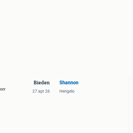
Bieden
Shannon
eer
27 apr 26
Hengelo
uiter