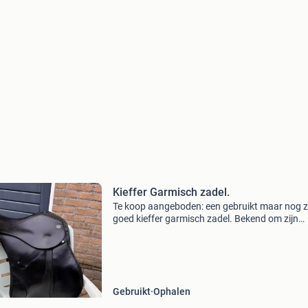
Kieffer Garmisch zadel.
Te koop aangeboden: een gebruikt maar nog z
goed kieffer garmisch zadel. Bekend om zijn
comfortabele zit en fijne pasvorm voor zowel r
als paard. • merk: kieffer • model: garmisch &b
Gebruikt
Ophalen