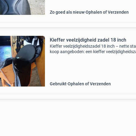
Zo goed als nieuw
Ophalen of Verzenden
Kieffer veelzijdigheid zadel 18 inch
Kieffer veelzijdigheidszadel 18 inch – nette sta
koop aangeboden: een kieffer veelzijdigheidsz
van 18 inch. Een kwalitatief duits zadel dat b
staat om zijn comfortabele zit en duurzame a
Gebruikt
Ophalen of Verzenden