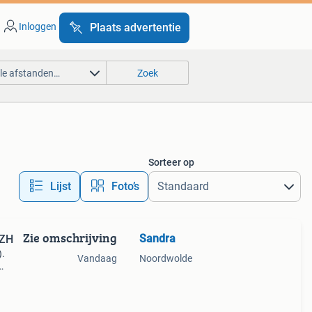
Inloggen
Plaats advertentie
lle afstanden…
Zoek
Sorteer op
Lijst
Foto’s
Zie omschrijving
Sandra
VZH
).
Vandaag
Noordwolde