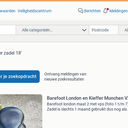
waarden
Veiligheidscentrum
Berichten
Meldingen
Alle categorieën…
A
er zadel 18'
Ontvang meldingen van
r je zoekopdracht
nieuwe zoekresultaten
Barefoot London en Kieffer Munchen 
Barefoot london maat 2 met vps (foto 1 t/m 7
Zadel is slechts 1 maand gebruikt dus nog als
nieuw. Inclusief fysiopad, extra wrongen, 2
pommels m en w, schapenwollen dekje en
beschermhoes. Set kost n