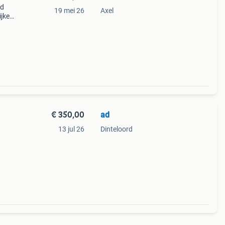
ed
19 mei 26
Axel
ijke
iemen
€ 350,00
ad
13 jul 26
Dinteloord