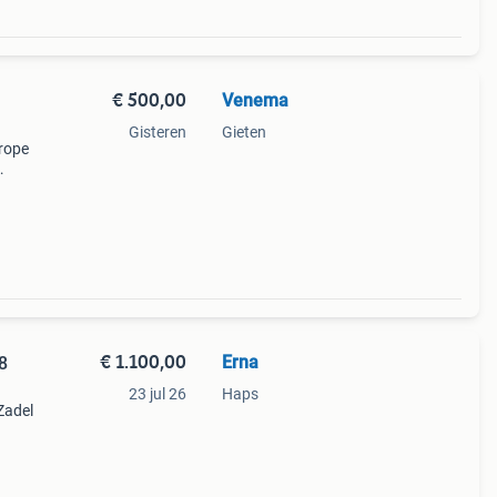
€ 500,00
Venema
Gisteren
Gieten
urope
ne
Passen
€ 1.100,00
Erna
8
23 jul 26
Haps
Zadel