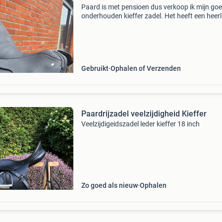
Paard is met pensioen dus verkoop ik mijn go
onderhouden kieffer zadel. Het heeft een heerl
zit. 18" evt met sprenger veiligheidsbeugels, r
en kieffer singel maat 75. Zadel kaal 275 eu
Gebruikt
Ophalen of Verzenden
Paardrijzadel veelzijdigheid Kieffer
Veelzijdigeidszadel leder kieffer 18 inch
Zo goed als nieuw
Ophalen