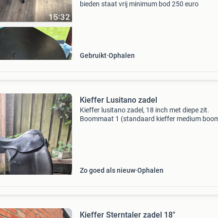
bieden staat vrij minimum bod 250 euro
Gebruikt
Ophalen
Kieffer Lusitano zadel
Kieffer lusitano zadel, 18 inch met diepe zit.
Boommaat 1 (standaard kieffer medium boom
hitte verstelbaar door zadelpasser. Zadel
aangeschaft in 2013, 4 jaar gebruikt en vervo
netjes in de ops
Zo goed als nieuw
Ophalen
Kieffer Sterntaler zadel 18"