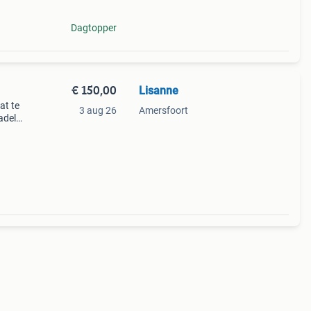
Dagtopper
€ 150,00
Lisanne
at te
3 aug 26
Amersfoort
adel
ekend