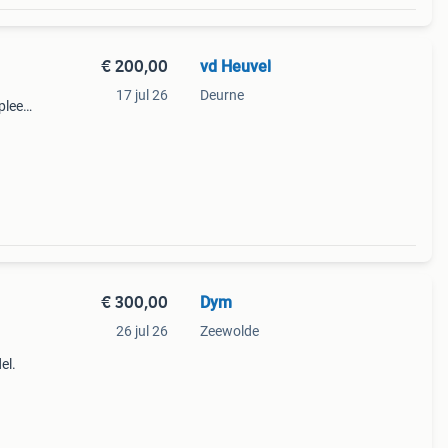
€ 200,00
vd Heuvel
17 jul 26
Deurne
leet:
2009
€ 300,00
Dym
26 jul 26
Zeewolde
el.