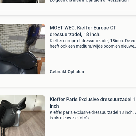
Zo goed als nieuw
Ophalen of Verzenden
MOET WEG: Kieffer Europe CT
dressuurzadel, 18 inch.
Kieffer europe ct dressuurzadel, 18inch. De e
heeft ook een medium/wijde boom en nieuwe
singelstoten. Op de zitting zitten een paar klei
krasjes. Vraagprijs: €500,- of een goed bod. 
Gebruikt
Ophalen
Kieffer Paris Exclusive dressuurzadel 1
inch
Kieffer paris exclusive dressuurzadel 18 inch. 
is als nieuw.zie foto’s