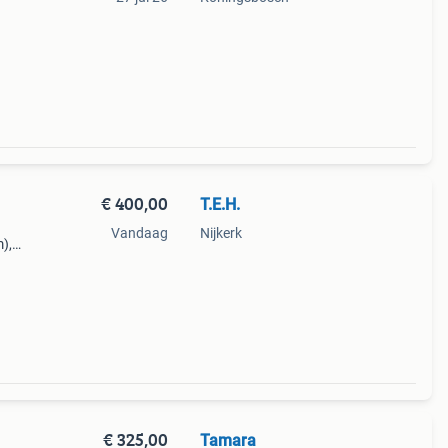
€ 400,00
T.E.H.
Vandaag
Nijkerk
),
lgens
€ 325,00
Tamara