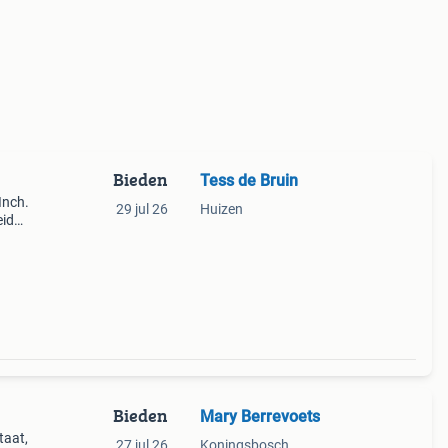
Bieden
Tess de Bruin
Inch.
29 jul 26
Huizen
eid
oed e
Bieden
Mary Berrevoets
taat,
27 jul 26
Koningsbosch