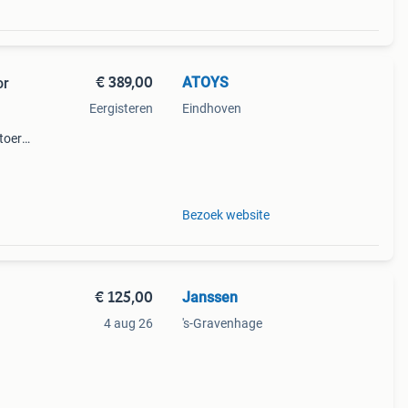
€ 389,00
ATOYS
or
Eergisteren
Eindhoven
stoere
nde
gn
Bezoek website
€ 125,00
Janssen
4 aug 26
's-Gravenhage