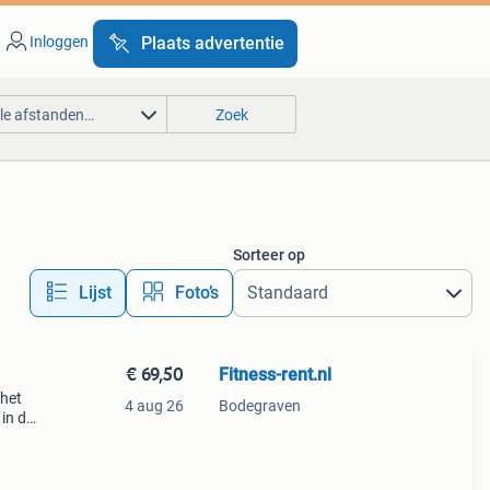
Inloggen
Plaats advertentie
lle afstanden…
Zoek
Sorteer op
Lijst
Foto’s
€ 69,50
Fitness-rent.nl
 het
4 aug 26
Bodegraven
 in de