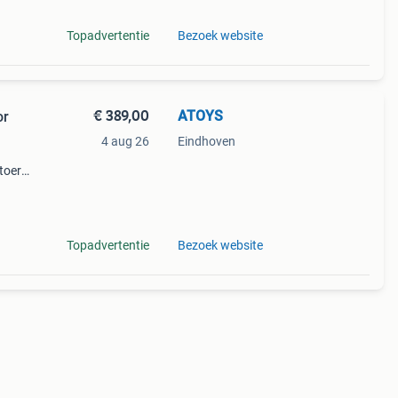
Topadvertentie
Bezoek website
€ 389,00
ATOYS
or
4 aug 26
Eindhoven
stoere
nde
gn
Topadvertentie
Bezoek website