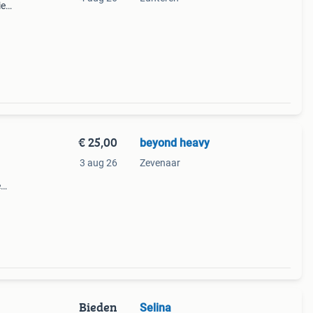
ie
 het
€ 25,00
beyond heavy
3 aug 26
Zevenaar
e
Bieden
Selina