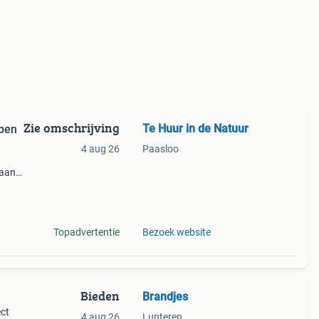
Zie omschrijving
Te Huur in de Natuur
4 aug 26
Paasloo
 aan,
bos)
op
Topadvertentie
Bezoek website
Bieden
Brandjes
ect
4 aug 26
Lunteren