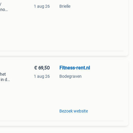
/
1 aug 26
Brielle
n nog
or rem
 &e
€ 69,50
Fitness-rent.nl
 het
1 aug 26
Bodegraven
 in de
Bezoek website