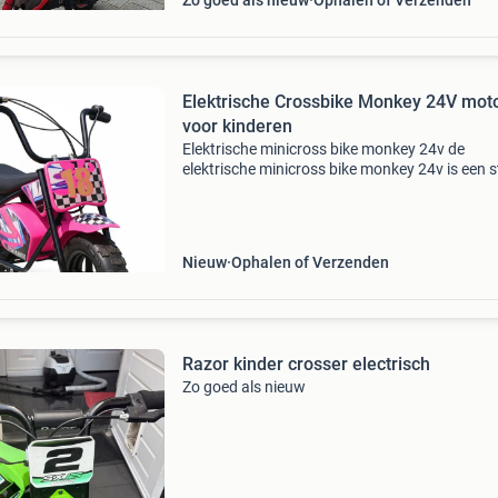
Zo goed als nieuw
Ophalen of Verzenden
Elektrische Crossbike Monkey 24V mot
voor kinderen
Elektrische minicross bike monkey 24v de
elektrische minicross bike monkey 24v is een 
elektrische kindercrosser, ideaal voor beginne
jonge rijders. Het sportieve blauw-zwarte desi
zorgt er
Nieuw
Ophalen of Verzenden
Razor kinder crosser electrisch
Zo goed als nieuw