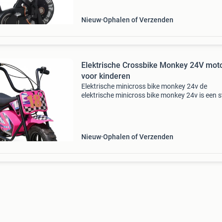
Nieuw
Ophalen of Verzenden
Elektrische Crossbike Monkey 24V mot
voor kinderen
Elektrische minicross bike monkey 24v de
elektrische minicross bike monkey 24v is een 
elektrische kindercrosser, ideaal voor beginne
jonge rijders. Het sportieve blauw-zwarte desi
zorgt er
Nieuw
Ophalen of Verzenden