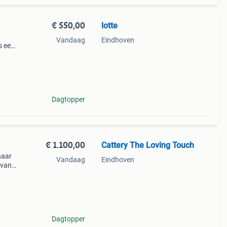
€ 550,00
lotte
Vandaag
Eindhoven
s een
gen al
Dagtopper
€ 1.100,00
Cattery The Loving Touch
haar
Vandaag
Eindhoven
 van
 ook
ijn be
Dagtopper