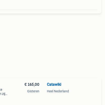
€ 165,00
Catawiki
te
Gisteren
Heel Nederland
 zijn
b