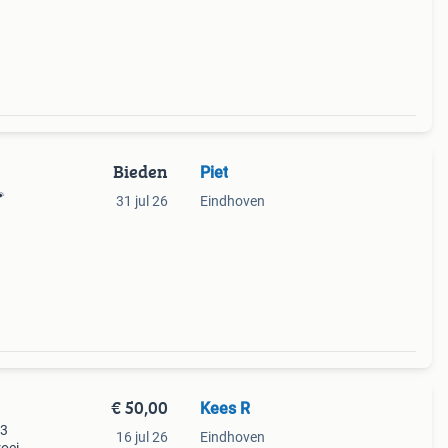
et
Bieden
Piet

31 jul 26
Eindhoven
je van
et
€ 50,00
Kees R
 3
16 jul 26
Eindhoven