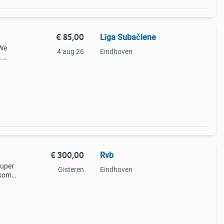
€ 85,00
Līga Subačiene
 We
4 aug 26
Eindhoven
.
€ 300,00
Rvb
super
Gisteren
Eindhoven
 komt
k