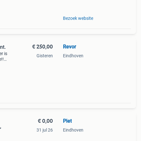
Bezoek website
€ 250,00
Revor
oint.
r is
Gisteren
Eindhoven
!!
britse
€ 0,00
Piet

31 jul 26
Eindhoven
e van