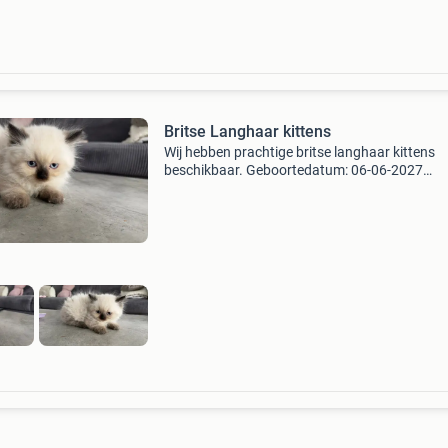
Britse Langhaar kittens
Wij hebben prachtige britse langhaar kittens
beschikbaar. Geboortedatum: 06-06-2027
beschikbaar: 🩶 grijs – kater❌ 🤍 wit – poes 🤎
bruin – poes 🤍 met zwarte oren (colourpoint)
kater de kittens zij