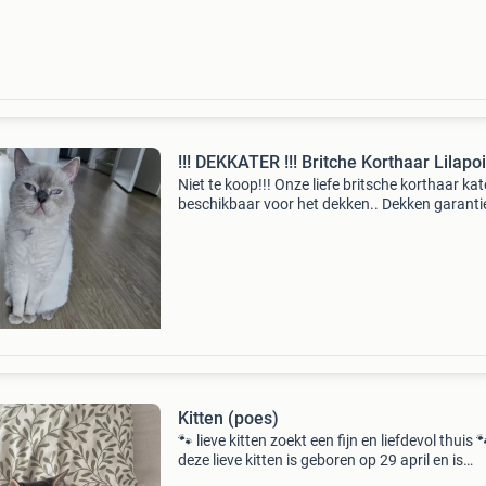
!!! DEKKATER !!! Britche Korthaar Lilap
Niet te koop!!! Onze liefe britsche korthaar kate
beschikbaar voor het dekken.. Dekken garantie
Britsche korthaar dekkater hij is een rasechte 
korthaar kat. Hij leeft in een familiale omg
Kitten (poes)
🐾 lieve kitten zoekt een fijn en liefdevol thuis 
deze lieve kitten is geboren op 29 april en is
inmiddels 13 weken oud. Zij komt uit een nestj