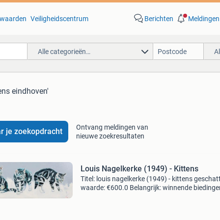
waarden
Veiligheidscentrum
Berichten
Meldingen
Alle categorieën…
A
tens eindhoven'
Ontvang meldingen van
r je zoekopdracht
nieuwe zoekresultaten
Louis Nagelkerke (1949) - Kittens
Titel: louis nagelkerke (1949) - kittens geschat
waarde: €600.0 Belangrijk: winnende biedingen
exclusief 9% koperbescherming + €3 kavel
beschrijving louis nagelkerke (eindhoven, 3 fe