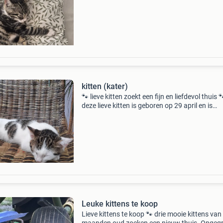
drie kittens en is gezellig opgegroeid samen m
kitten (kater)
🐾 lieve kitten zoekt een fijn en liefdevol thuis 
deze lieve kitten is geboren op 29 april en is
inmiddels 13 weken oud. Hij komt uit een nest
drie kittens en is gezellig opgegroeid samen m
Leuke kittens te koop
Lieve kittens te koop 🐾 drie mooie kittens van