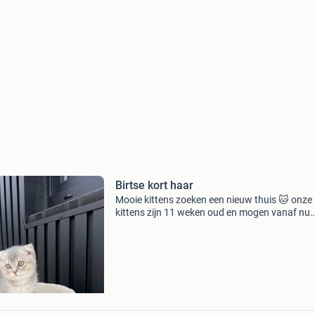
Birtse kort haar
Mooie kittens zoeken een nieuw thuis 🐱 onze 
kittens zijn 11 weken oud en mogen vanaf nu
verhuizen naar hun nieuwe gezin. ✅ Ontwor
gezond en speels ✅ klaar om kennis te maken
hun nieuwe