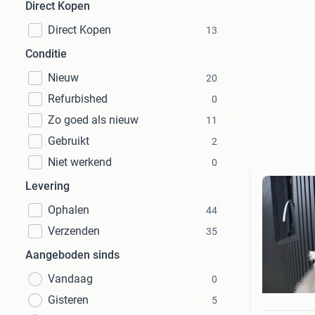
Direct Kopen
Direct Kopen
13
Conditie
Nieuw
20
Refurbished
0
Zo goed als nieuw
11
Gebruikt
2
Niet werkend
0
Levering
Ophalen
44
Verzenden
35
Aangeboden sinds
Vandaag
0
Gisteren
5