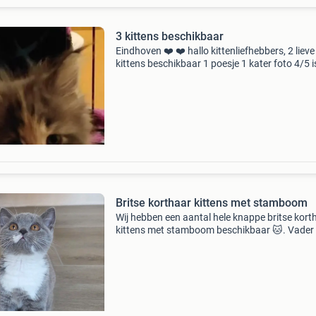
3 kittens beschikbaar
Eindhoven ❤️ ❤️ hallo kittenliefhebbers, 2 lieve
kittens beschikbaar 1 poesje 1 kater foto 4/5 i
kater foto 7/8/9 poesje het zijn turkse angora
kruising mainecoon kittens 8 juni geboren mo
Britse korthaar kittens met stamboom
Wij hebben een aantal hele knappe britse kort
kittens met stamboom beschikbaar 🐱. Vader
de kittens is groot internationaal kampioen en
moeder beschikt over mooie lijnen. Uiteraard z