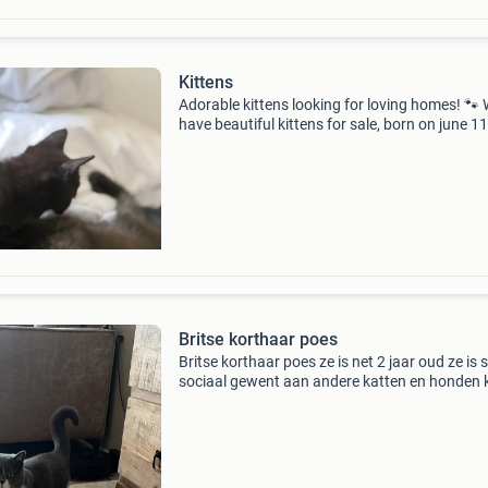
Kittens
Adorable kittens looking for loving homes! 🐾
have beautiful kittens for sale, born on june 11
Eating solid food independently litter trained
dewormed these kittens are healthy, playful,
affection
Britse korthaar poes
Britse korthaar poes ze is net 2 jaar oud ze is 
sociaal gewent aan andere katten en honden
graag bij je ze doet alles netjes op de kattenba
maakt niks kapot in huis ze eet royal canin brit