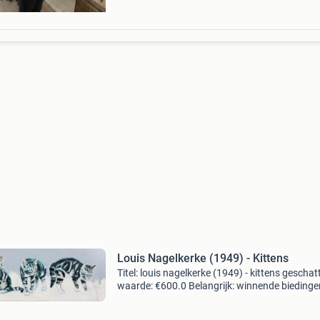
Louis Nagelkerke (1949) - Kittens
Titel: louis nagelkerke (1949) - kittens geschat
waarde: €600.0 Belangrijk: winnende biedingen
exclusief 9% koperbescherming + €3 kavel
beschrijving louis nagelkerke (eindhoven, 3 fe