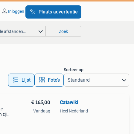
Inloggen
Plaats advertentie
lle afstanden…
Zoek
Sorteer op
Lijst
Foto’s
€ 165,00
Catawiki
te
Vandaag
Heel Nederland
 zijn
b