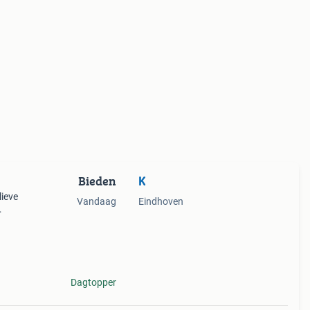
Bieden
K
lieve
Vandaag
Eindhoven
md ✅
 met
Dagtopper