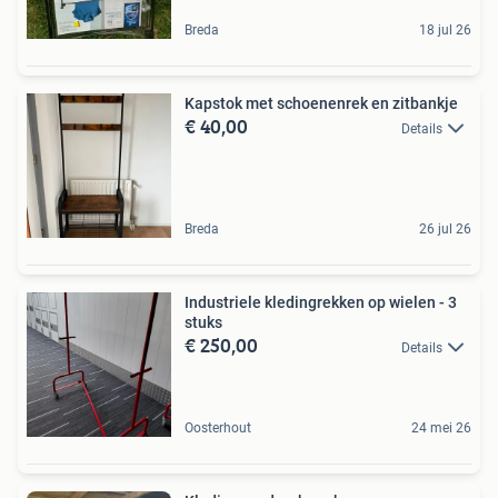
Breda
18 jul 26
Kapstok met schoenenrek en zitbankje
€ 40,00
Details
Breda
26 jul 26
Industriele kledingrekken op wielen - 3
stuks
€ 250,00
Details
Oosterhout
24 mei 26