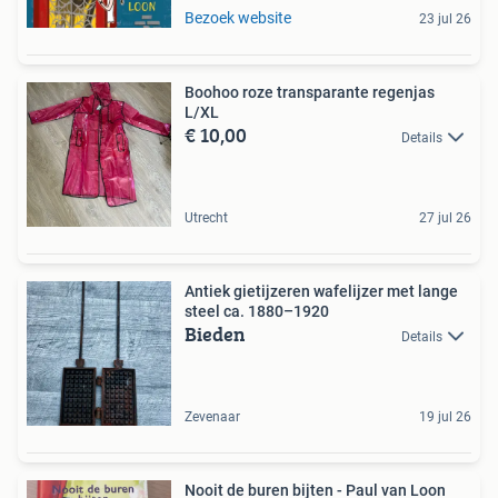
Bezoek website
23 jul 26
Boohoo roze transparante regenjas
L/XL
€ 10,00
Details
Utrecht
27 jul 26
Antiek gietijzeren wafelijzer met lange
steel ca. 1880–1920
Bieden
Details
Zevenaar
19 jul 26
Nooit de buren bijten - Paul van Loon