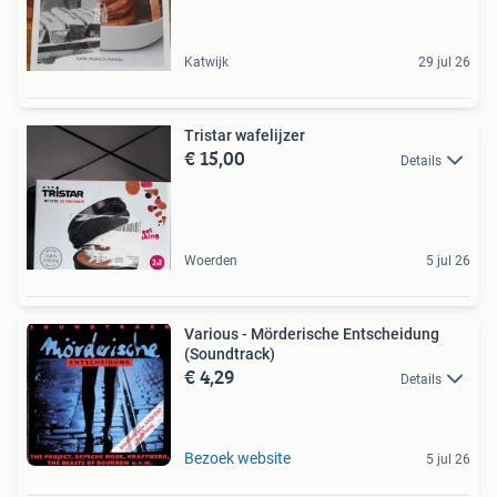
Katwijk
29 jul 26
Tristar wafelijzer
€ 15,00
Details
Woerden
5 jul 26
Various - Mörderische Entscheidung
(Soundtrack)
€ 4,29
Details
Bezoek website
5 jul 26