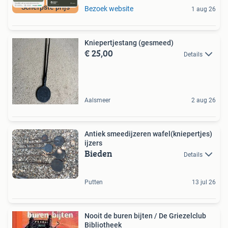
Scherpste prijs
Bezoek website
1 aug 26
Kniepertjestang (gesmeed)
€ 25,00
Details
Aalsmeer
2 aug 26
Antiek smeedijzeren wafel(kniepertjes)
ijzers
Bieden
Details
Putten
13 jul 26
Nooit de buren bijten / De Griezelclub
Bibliotheek