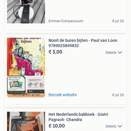
Emmer-Compascuum
8 jul 26
Nooit de buren bijten - Paul van Loon
9789025849832
€ 5,00
Details
Scherpste prijs
Bezoek website
8 jul 26
Het Nederlands bakboek - Giatri
Pagrach- Chandra
€ 10,00
Details