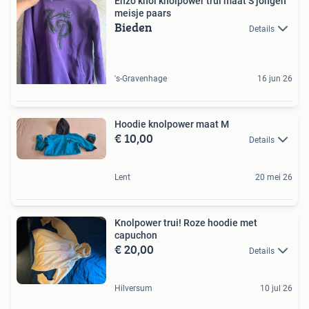
Enzo knol knolpower trui maat S jongen
meisje paars
Bieden
Details
's-Gravenhage
16 jun 26
Hoodie knolpower maat M
€ 10,00
Details
Lent
20 mei 26
Knolpower trui! Roze hoodie met
capuchon
€ 20,00
Details
Hilversum
10 jul 26