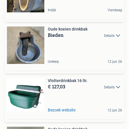
Indijk
Vandaag
Oude koeien drinkbak
Bieden
Details
Ureterp
12 jun 26
Vlotterdrinkbak 16 ltr.
€ 127,03
Details
Bezoek website
12 jun 26