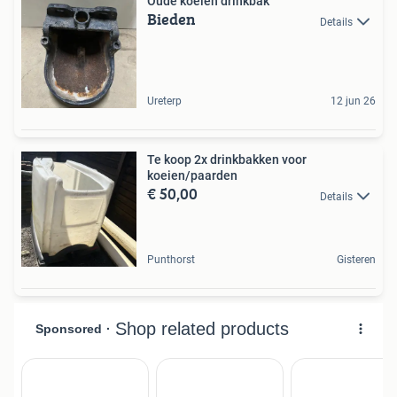
Oude koeien drinkbak
Bieden
Details
Ureterp
12 jun 26
Te koop 2x drinkbakken voor
koeien/paarden
€ 50,00
Details
Punthorst
Gisteren