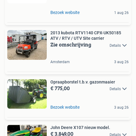
Bezoek website
1 aug 26
2013 kubota RTV1140 CPX-UK50185
ATV / RTV / UTV Site carrier
Zie omschrijving
Details
Amsterdam
3 aug 26
Opraapborstel t.b.v. gazonmaaier
€ 775,00
Details
Bezoek website
3 aug 26
John Deere X107 nieuw model.
€ 3.849,00
Details