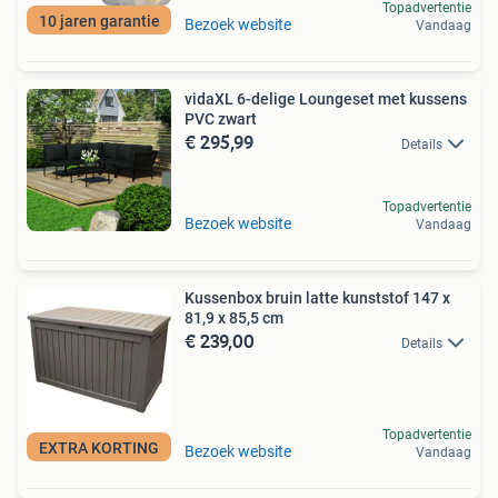
Topadvertentie
10 jaren garantie
Bezoek website
Vandaag
vidaXL 6-delige Loungeset met kussens
PVC zwart
€ 295,99
Details
Topadvertentie
Bezoek website
Vandaag
Kussenbox bruin latte kunststof 147 x
81,9 x 85,5 cm
€ 239,00
Details
Topadvertentie
EXTRA KORTING
Bezoek website
Vandaag