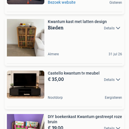
Bezoek website
Gisteren
Kwantum kast met latten design
Bieden
Details
Almere
31 jul 26
Castello kwantum tv meubel
€ 35,00
Details
Nootdorp
Eergisteren
DIY boekenkast Kwantum gestreept roze
bruin
€ 39,00
Details