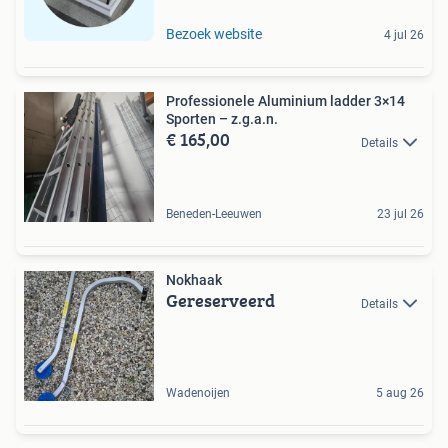
Bezoek website
4 jul 26
Professionele Aluminium ladder 3×14
Sporten – z.g.a.n.
€ 165,00
Details
Beneden-Leeuwen
23 jul 26
Nokhaak
Gereserveerd
Details
Wadenoijen
5 aug 26