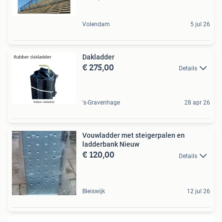
Volendam
5 jul 26
Dakladder
€ 275,00
Details
's-Gravenhage
28 apr 26
Vouwladder met steigerpalen en
ladderbank Nieuw
€ 120,00
Details
Bleiswijk
12 jul 26