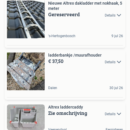
Nieuwe Altrex dakladder met nokhaak, 5
meter
Gereserveerd
Details
's-Hertogenbosch
9 jul 26
ladderbankje /muurafhouder
€ 37,50
Details
Dalen
30 jul 26
Altrex laddercaddy
Zie omschrijving
Details
Veenendaal
Eergisteren