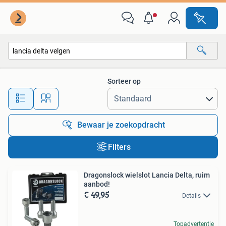
Alle categorieën…
Sorteer op
Alle afstanden…
Bewaar je zoekopdracht
Filters
Dragonslock wielslot Lancia Delta, ruim
aanbod!
€ 49,95
Details
Topadvertentie