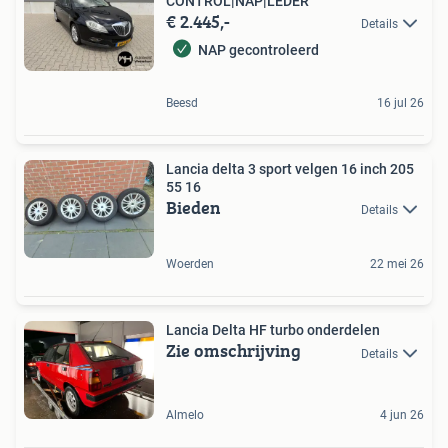
CONTROL|NAP|LEDER
€ 2.445,-
Details
NAP gecontroleerd
Beesd
16 jul 26
Lancia delta 3 sport velgen 16 inch 205
55 16
Bieden
Details
Woerden
22 mei 26
Lancia Delta HF turbo onderdelen
Zie omschrijving
Details
Almelo
4 jun 26