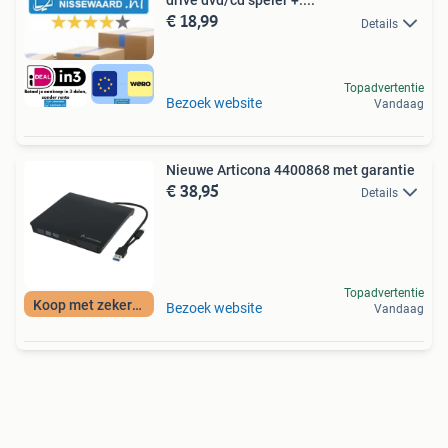
drive dvd/cd speler +....
€ 18,99
Details
Topadvertentie
Bezoek website
Vandaag
Nieuwe Articona 4400868 met garantie
€ 38,95
Details
Topadvertentie
Koop met zekerheid
Bezoek website
Vandaag