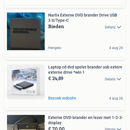
Narlix Externe DVD brander Drive USB
3.0/Type-C
Bieden
Details
Hengelo
4 aug 26
Laptop cd dvd speler brander usb extern
externe drive *win 1
€ 24,89
Details
Bezoek website
4 aug 26
Externe DVD-brander en lezer met 1-2-3-
display
€ 20,00
Details