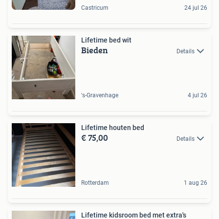
Castricum
24 jul 26
Lifetime bed wit
Bieden
Details
's-Gravenhage
4 jul 26
Lifetime houten bed
€ 75,00
Details
Rotterdam
1 aug 26
Lifetime kidsroom bed met extra's