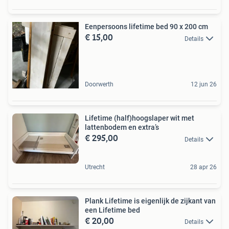
Eenpersoons lifetime bed 90 x 200 cm
€ 15,00
Details
Doorwerth
12 jun 26
Lifetime (half)hoogslaper wit met
lattenbodem en extra’s
€ 295,00
Details
Utrecht
28 apr 26
Plank Lifetime is eigenlijk de zijkant van
een Lifetime bed
€ 20,00
Details