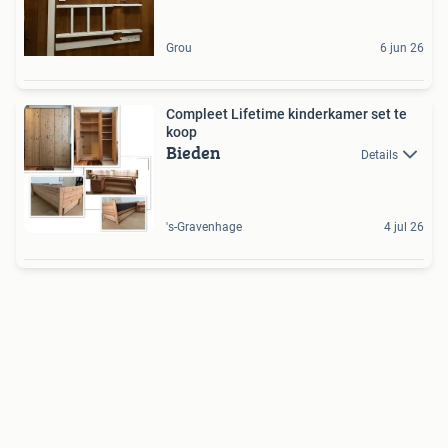
Grou
6 jun 26
Compleet Lifetime kinderkamer set te
koop
Bieden
Details
's-Gravenhage
4 jul 26