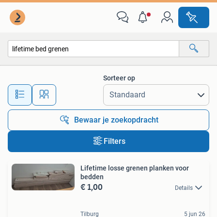
Alle categorieën…
Sorteer op
Alle afstanden…
Bewaar je zoekopdracht
Filters
Lifetime losse grenen planken voor
bedden
€ 1,00
Details
Tilburg
5 jun 26