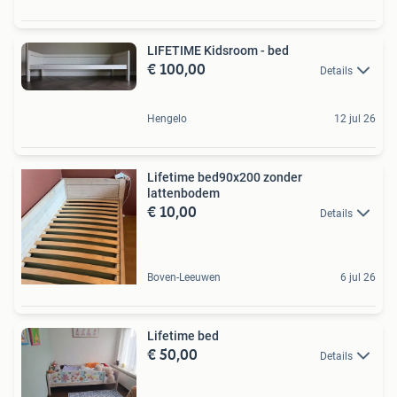
LIFETIME Kidsroom - bed
€ 100,00
Details
Hengelo
12 jul 26
Lifetime bed90x200 zonder
lattenbodem
€ 10,00
Details
Boven-Leeuwen
6 jul 26
Lifetime bed
€ 50,00
Details