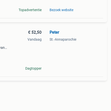
Topadvertentie
Bezoek website
€ 52,50
Peter
Vandaag
St.-Annaparochie
 van
etten
,,,,
Dagtopper