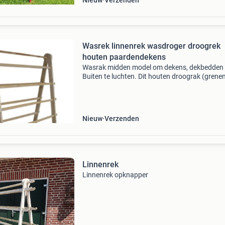
Nieuw
Verzenden
Wasrek linnenrek wasdroger droogrek
houten paardendekens
Wasrak midden model om dekens, dekbedden 
Buiten te luchten. Dit houten droograk (grene
heeft aan beide kanten 4 latten. Afmetingen: 
cm breed x 140 cm hoog. Prijs € 132,50 eenvo
in
Nieuw
Verzenden
Linnenrek
Linnenrek opknapper