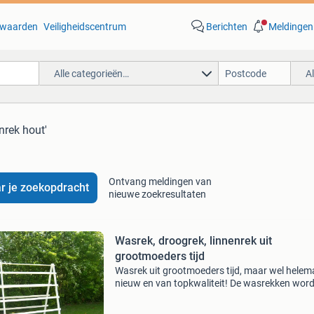
waarden
Veiligheidscentrum
Berichten
Meldingen
Alle categorieën…
A
nrek hout'
Ontvang meldingen van
r je zoekopdracht
nieuwe zoekresultaten
Wasrek, droogrek, linnenrek uit
grootmoeders tijd
Wasrek uit grootmoeders tijd, maar wel helem
nieuw en van topkwaliteit! De wasrekken wor
altijd voorzien van 2 lagen grondverf en 2 lage
hoogwaardige witte hoogglans verf. 140 Cm 