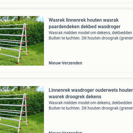
Wasrek linnenrek houten wasrak
paardendeken dekbed wasdroger
Wasrak midden model om dekens, dekbedden 
Buiten te luchten. Dit houten droograk (grene
heeft aan beide kanten 4 latten. Afmetingen: 
cm breed x 140 cm hoog. Prijs € 132,50 eenvo
in
Nieuw
Verzenden
Linnenrek wasdroger ouderwets houte
wasrek droogrek dekens
Wasrak midden model om dekens, dekbedden 
Buiten te luchten. Dit houten droograk (grene
heeft aan beide kanten 4 latten. Afmetingen: 
cm breed x 140 cm hoog. Prijs € 132,50 eenvo
in