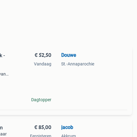
€ 52,50
Douwe
k -
Vandaag
St.-Annaparochie
 van
etten
,,,,
Dagtopper
€ 85,00
jacob
en
kaar
Eergisteren
Akkrum