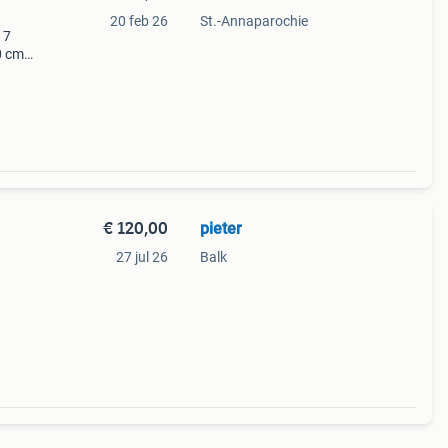
20 feb 26
St.-Annaparochie
 7
0 cm
10
s of
€ 120,00
pieter
27 jul 26
Balk