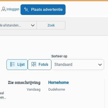
Inloggen
Plaats advertentie
lle afstanden…
Zoek
Sorteer op
Lijst
Foto’s
Zie omschrijving
Hornehome
Vandaag
Oudehorne
aal
den
n
hoog,