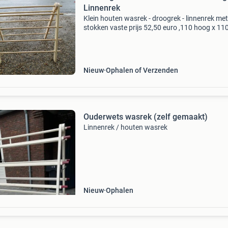
Linnenrek
Klein houten wasrek - droogrek - linnenrek met
stokken vaste prijs 52,50 euro ,110 hoog x 11
breed met 9 stokken vaste prijs 62,50 euro , 1
hoog x 110 cm breed voor kleine wasjes in hui
vo
Nieuw
Ophalen of Verzenden
Ouderwets wasrek (zelf gemaakt)
Linnenrek / houten wasrek
Nieuw
Ophalen