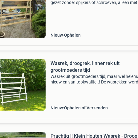
gezet zonder spijkers of schroeven, alleen met
houten pennen.om de was op te hangen enz.
Enz.maar ook leuk voor de kinderen kleed erov
klaar is de
Nieuw
Ophalen
Wasrek, droogrek, linnenrek uit
grootmoeders tijd
Wasrek uit grootmoeders tijd, maar wel helem
nieuw en van topkwaliteit! De wasrekken wor
altijd voorzien van 2 lagen grondverf en 2 lage
hoogwaardige witte hoogglans verf. 140 Cm 
170 cm b
Nieuw
Ophalen of Verzenden
Prachtig !! Klein Houten Wasrek - Droog