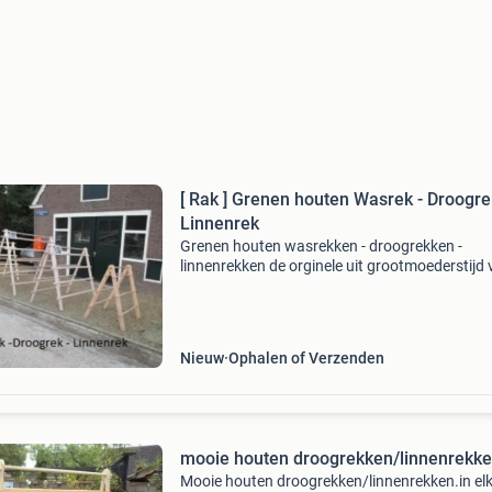
[ Rak ] Grenen houten Wasrek - Droogre
Linnenrek
Grenen houten wasrekken - droogrekken -
linnenrekken de orginele uit grootmoederstijd
mooi grenen hout , wij bezorgen de bouwpakk
voor 15,00 euro door het gehele land, ,,,,,,,,,,,,,,,,,,,
Nieuw
Ophalen of Verzenden
mooie houten droogrekken/linnenrekk
Mooie houten droogrekken/linnenrekken.in el