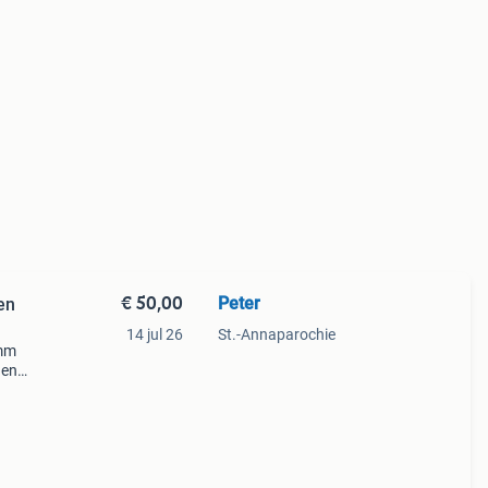
€ 50,00
Peter
en
14 jul 26
St.-Annaparochie
 mm
nen
n