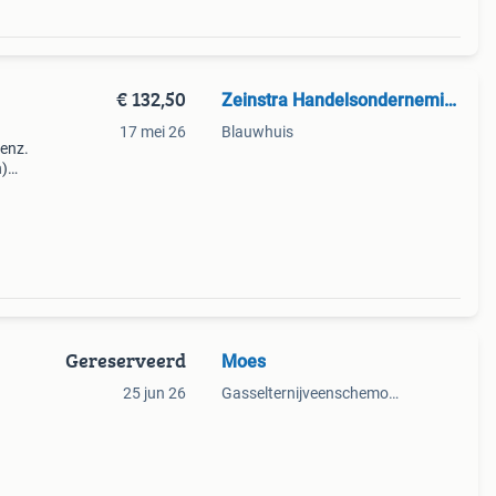
€ 132,50
Zeinstra Handelsonderneming
17 mei 26
Blauwhuis
enz.
n)
175
udig
Gereserveerd
Moes
25 jun 26
Gasselternijveenschemond