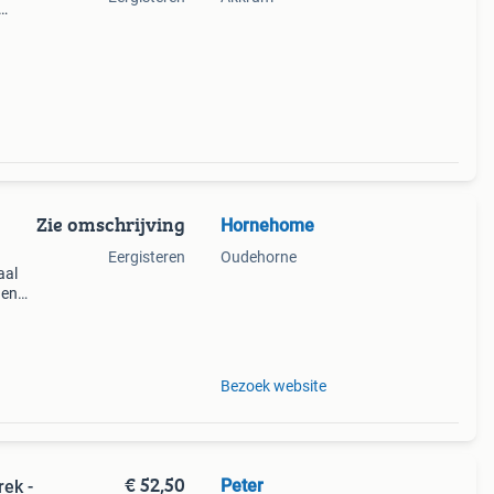
er en
Zie omschrijving
Hornehome
Eergisteren
Oudehorne
aal
den
n
hoog,
Bezoek website
€ 52,50
Peter
rek -