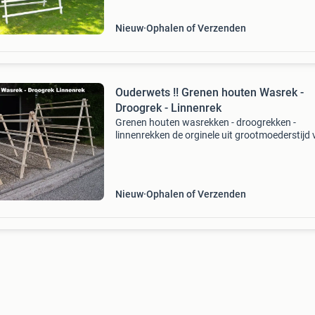
170 cm b
Nieuw
Ophalen of Verzenden
Ouderwets !! Grenen houten Wasrek -
Droogrek - Linnenrek
Grenen houten wasrekken - droogrekken -
linnenrekken de orginele uit grootmoederstijd
mooi grenen hout , wij bezorgen de bouwpakk
voor 15,00 euro door het gehele land, ,,,,,,,,,,,,,,,,,,,
Nieuw
Ophalen of Verzenden