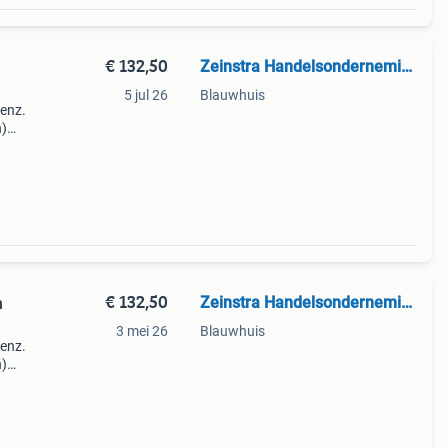
€ 132,50
Zeinstra Handelsonderneming
5 jul 26
Blauwhuis
enz.
n)
175
udig
€ 132,50
Zeinstra Handelsonderneming
n
3 mei 26
Blauwhuis
enz.
n)
175
udig