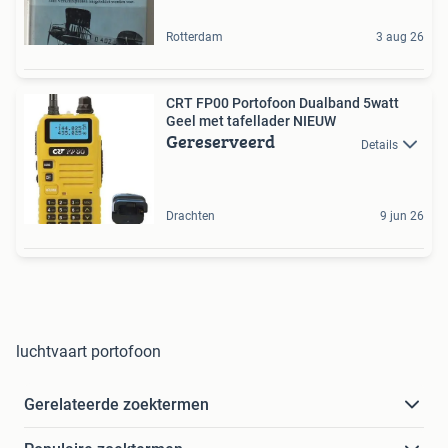
Rotterdam
3 aug 26
CRT FP00 Portofoon Dualband 5watt
Geel met tafellader NIEUW
Gereserveerd
Details
Drachten
9 jun 26
luchtvaart portofoon
Gerelateerde zoektermen