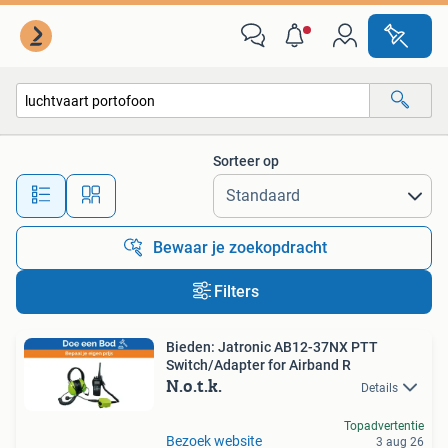
Alle categorieën…
Sorteer op
Alle afstanden…
Bewaar je zoekopdracht
Filters
Bieden: Jatronic AB12-37NX PTT
Switch/Adapter for Airband R
N.o.t.k.
Details
Topadvertentie
Bezoek website
3 aug 26