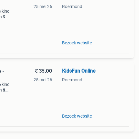
25 mei 26
Roermond
e kind
h &
ige
Bezoek website
€ 35,00
KidsFun Online
 -
25 mei 26
Roermond
e kind
h &
ige
Bezoek website