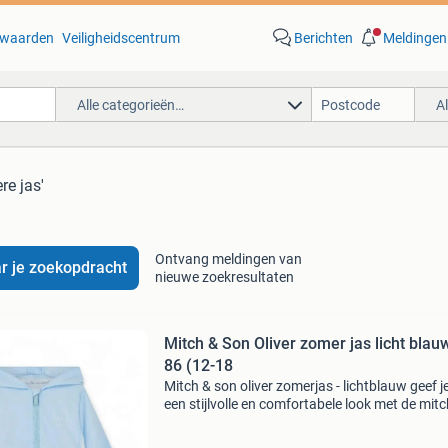
waarden
Veiligheidscentrum
Berichten
Meldingen
Alle categorieën…
A
re jas'
Ontvang meldingen van
r je zoekopdracht
nieuwe zoekresultaten
Mitch & Son Oliver zomer jas licht blauw
86 (12-18
Mitch & son oliver zomerjas - lichtblauw geef j
een stijlvolle en comfortabele look met de mitc
son oliver zomerjas in lichtblauw. Deze pracht
jas is perfect voor de warmere dagen,