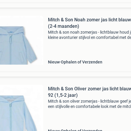
Mitch & Son Noah zomer jas licht blauw
(2-4 maanden)
Mitch & son noah zomerjas - lichtblauw houd j
kleine avonturier stijlvol en comfortabel met d
mitch & son noah zomerjas in lichtblauw. Dez
prachtige jas is perfect voor frisse zomerdage
Nieuw
Ophalen of Verzenden
Mitch & Son Oliver zomer jas licht blauw
92 (1,5-2 jaar)
Mitch & son oliver zomerjas - lichtblauw geef j
een stijlvolle en comfortabele look met de mitc
son oliver zomerjas in lichtblauw. Deze pracht
jas is perfect voor de warmere dagen,