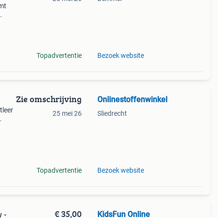
omt
 je
nd en
Topadvertentie
Bezoek website
Zie omschrijving
Onlinestoffenwinkel
tleer
25 mei 26
Sliedrecht
staat
pa
Topadvertentie
Bezoek website
€ 35,00
KidsFun Online
 -