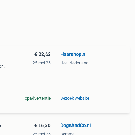
€ 22,45
Haarshop.nl
25 mei 26
Heel Nederland
on
148 x
Topadvertentie
Bezoek website
€ 16,50
DogsAndCo.nl
r
25 mei 26
Bemmel