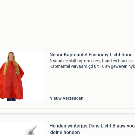
Nebur Kapmantel Economy Licht Rood
3-voudige sluiting: drukkers, band en haakjes.
Kapmantel vervaardigd uit 100% geweven nyl
luchtdoorlatend en waterafstotend grootte: l 
b 112 cm leverbaar in diverse kleuren.
Nieuw
Verzenden
Honden winterjas Dons Licht Blauw voo
kleine honden