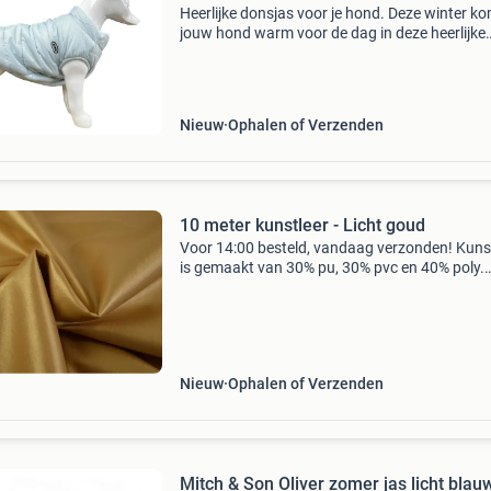
Heerlijke donsjas voor je hond. Deze winter k
jouw hond warm voor de dag in deze heerlijke
winterjas. Deze prachtige winterjas beschermt
hond tijdens koude winterdagen tegen kou, wi
regen.
Nieuw
Ophalen of Verzenden
10 meter kunstleer - Licht goud
Voor 14:00 besteld, vandaag verzonden! Kuns
is gemaakt van 30% pu, 30% pvc en 40% poly.
Kunstleer is een mooie stevige stof. Deze stof 
ook wel bekend onder de namen skai leer, nap
leer, n
Nieuw
Ophalen of Verzenden
Mitch & Son Oliver zomer jas licht blauw