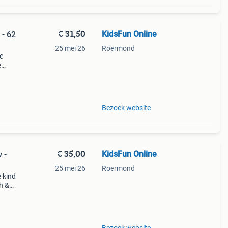
€ 31,50
KidsFun Online
 - 62
25 mei 26
Roermond
e
e
e
n en
Bezoek website
€ 35,00
KidsFun Online
 -
25 mei 26
Roermond
e kind
h &
ige