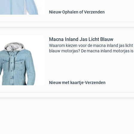
Nieuw
Ophalen of Verzenden
Macna Inland Jas Licht Blauw
Waarom kiezen voor de macna inland jas licht
blauw motorjas? De macna inland motorjas is
geweldige zomer jas van macna. Een motorjas
een belangrijk onderdeel van je outfit omdat he
bescherm
Nieuw met kaartje
Verzenden