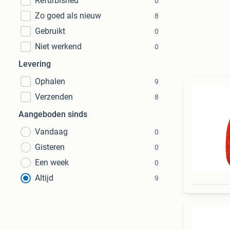
Refurbished
0
Zo goed als nieuw
8
Gebruikt
0
Niet werkend
0
Levering
Ophalen
9
Verzenden
8
Aangeboden sinds
Vandaag
0
Gisteren
0
Een week
0
Altijd
9