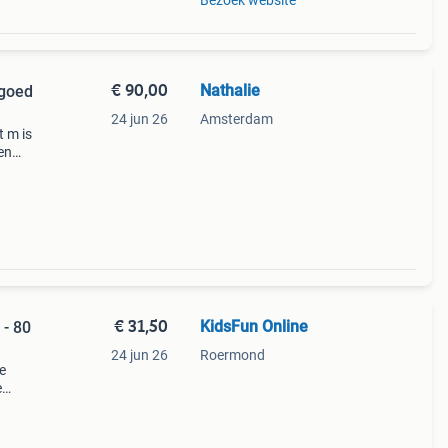
Bezoek website
€ 90,00
Nathalie
 goed
24 jun 26
Amsterdam
t m is
en
ien
pas
€ 31,50
KidsFun Online
 - 80
24 jun 26
Roermond
e
e
e
n en