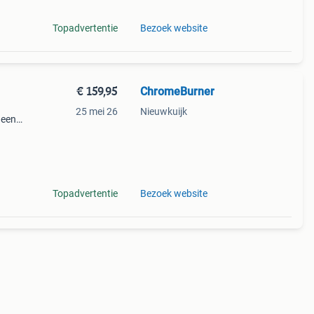
Topadvertentie
Bezoek website
€ 159,95
ChromeBurner
25 mei 26
Nieuwkuijk
 een
 is
t je
Topadvertentie
Bezoek website