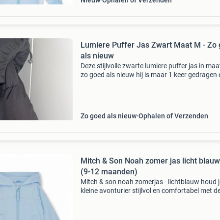
Nieuw
Ophalen of Verzenden
Lumiere Puffer Jas Zwart Maat M - Zo
als nieuw
Deze stijlvolle zwarte lumiere puffer jas in maa
zo goed als nieuw hij is maar 1 keer gedragen 
perfect voor de koudere dagen. De jas is voorz
van een capuchon en heeft een comfortabele 
Zo goed als nieuw
Ophalen of Verzenden
Mitch & Son Noah zomer jas licht blauw
(9-12 maanden)
Mitch & son noah zomerjas - lichtblauw houd j
kleine avonturier stijlvol en comfortabel met d
mitch & son noah zomerjas in lichtblauw. Dez
prachtige jas is perfect voor frisse zomerdage