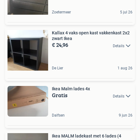
Zoetermeer
5 jul 26
Kallax 4 vaks open kast vakkenkast 2x2
zwart Ikea
€ 24,96
Details
De Lier
1 aug 26
Ikea Malm lades 4x
Gratis
Details
Dalfsen
9 jun 26
Ikea MALM ladekast met 6 lades (4