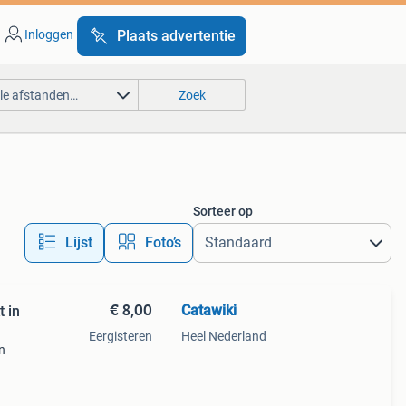
Inloggen
Plaats advertentie
lle afstanden…
Zoek
Sorteer op
Lijst
Foto’s
€ 8,00
Catawiki
 in
Eergisteren
Heel Nederland
n
9%
erlam