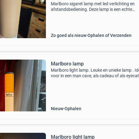
Marlboro sigaret lamp met led verlichting en
afstandsbediening. Deze lamp is een echte
blikvanger en perfect voor liefhebbers. De lamp
uitstekende staat en werkt perfect. Met de
afstandsbedienin
Zo goed als nieuw
Ophalen of Verzenden
Marlboro lamp
Marlboro light lamp. Leuke en unieke lamp . Id
voor in een man cave, als cadeau of als eyeca
in uw huis. Verschillende soorten led kleuren e
dimbaar. Op bestelling leverbaar, andere merk
Nieuw
Ophalen
Marlboro light lamp