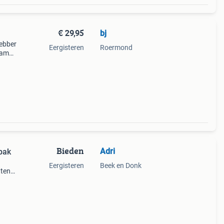
€ 29,95
bj
hebber
Eergisteren
Roermond
kamer.
Bieden
Adri
bak
Eergisteren
Beek en Donk
ten.
aat
icht