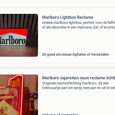
Marlboro Lightbox Reclame
Unieke marlboro lightbox, perfect voor de lief
of als decoratie in een mancave, bar of woon
De lamp geeft een sfeervol licht en is een echte
eyecatcher. Werkt perfect en is in uitstekende
Zo goed als nieuw
Ophalen of Verzenden
Marlboro sigaretten neon reclame licht
Originele neonverlichting marlboro. Zit een
trektouwtje aan om lamp mee aan en uit te zet
Heb de lamp met trektouwtje uitgezet maar g
nu niet meer aan. Ik ben niet handig maar well
is er ee