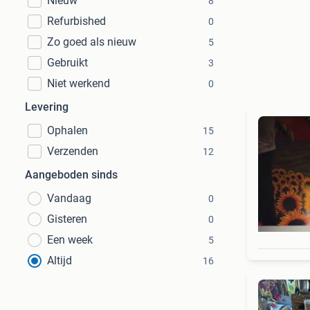
Nieuw
8
Refurbished
0
Zo goed als nieuw
5
Gebruikt
3
Niet werkend
0
Levering
Ophalen
15
Verzenden
12
Aangeboden sinds
Vandaag
0
Gisteren
0
Een week
5
Altijd
16