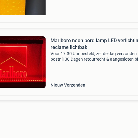
Marlboro neon bord lamp LED verlichti
reclame lichtbak
Voor 17.30 Uur besteld, zelfde dag verzonden
postnl! 30 Dagen retourrecht & aangesloten bi
webwinkelkeur. Geachte bezoeker, bestellen? -
naar onze webshop: xxlshop de zeer bekende 
Nieuw
Verzenden