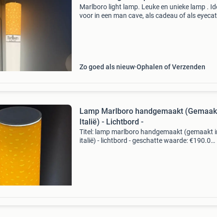
Marlboro light lamp. Leuke en unieke lamp . Id
voor in een man cave, als cadeau of als eyeca
in uw huis. Verschillende soorten led kleuren e
dimbaar. Op bestelling leverbaar, andere merk
Zo goed als nieuw
Ophalen of Verzenden
Lamp Marlboro handgemaakt (Gemaakt
Italië) - Lichtbord -
Titel: lamp marlboro handgemaakt (gemaakt i
italië) - lichtbord - geschatte waarde: €190.0
Belangrijk: winnende biedingen zijn exclusief 
koperbescherming + €3 kavel beschrijving vlo