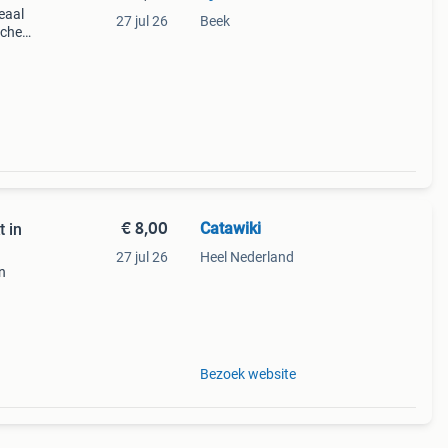
eaal
27 jul 26
Beek
tcher
n
en z
€ 8,00
Catawiki
 in
27 jul 26
Heel Nederland
n
9%
erlam
Bezoek website