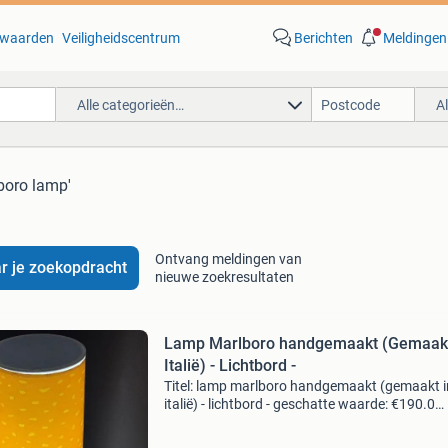
waarden
Veiligheidscentrum
Berichten
Meldingen
Alle categorieën…
A
boro lamp'
Ontvang meldingen van
r je zoekopdracht
nieuwe zoekresultaten
Lamp Marlboro handgemaakt (Gemaakt
Italië) - Lichtbord -
Titel: lamp marlboro handgemaakt (gemaakt i
italië) - lichtbord - geschatte waarde: €190.0
Belangrijk: winnende biedingen zijn exclusief 
koperbescherming + €3 kavel beschrijving vlo