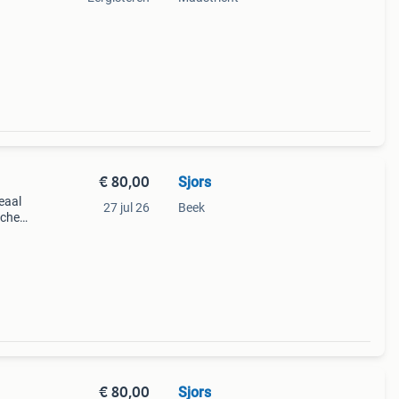
 is in
€ 80,00
Sjors
eaal
27 jul 26
Beek
tcher
n
en z
€ 80,00
Sjors