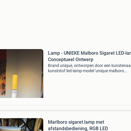
Lamp - UNIEKE Malboro Sigaret LED-la
Conceptueel Ontwerp
Brand unique, ontworpen door een kunstenaar
kunststof led-lamp-model 'unique malboro
cigarette led lamp – conceptual design light' ui
frankrijk, in zo goed als nieuw staat en volledi
operat
Marlboro sigaret lamp met
afstandsbediening, RGB LED