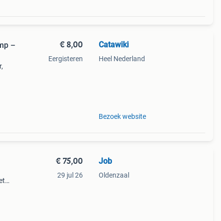
€ 8,00
Catawiki
mp –
Eergisteren
Heel Nederland
,
t
g
Bezoek website
€ 75,00
Job
29 jul 26
Oldenzaal
et
en en