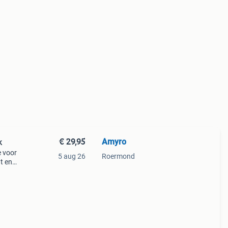
€ 29,95
Amyro
k
e voor
5 aug 26
Roermond
ht en
s in