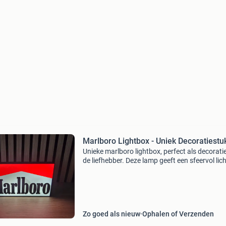
Marlboro Lightbox - Uniek Decoratiestu
Unieke marlboro lightbox, perfect als decorati
de liefhebber. Deze lamp geeft een sfeervol lic
is een echte blikvanger in elke ruimte. De lamp i
zeer goede staat en werkt perfect. Ideaa
Zo goed als nieuw
Ophalen of Verzenden