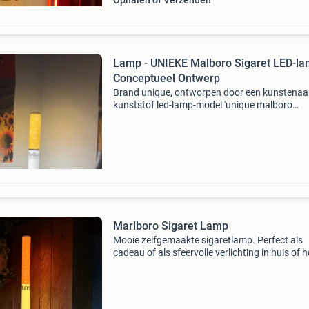
Ophalen of Verzenden
Lamp - UNIEKE Malboro Sigaret LED-la
Conceptueel Ontwerp
Brand unique, ontworpen door een kunstenaar
kunststof led-lamp-model 'unique malboro
cigarette led lamp – conceptual design light' ui
frankrijk, in zo goed als nieuw staat en volledi
operat
Marlboro Sigaret Lamp
Mooie zelfgemaakte sigaretlamp. Perfect als
cadeau of als sfeervolle verlichting in huis of h
cafe. De lamp is nieuw en komt met een
afstandsbediening, je kan hem in allerlei kleur
sterktes ins