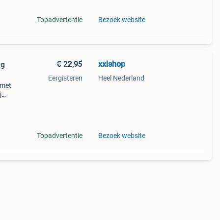
Topadvertentie
Bezoek website
€ 22,95
xxlshop
ng
Eergisteren
Heel Nederland
 met
j
-> ga
led
Topadvertentie
Bezoek website