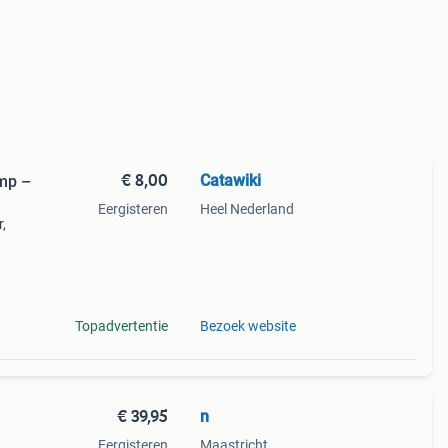
€ 8,00
Catawiki
mp –
Eergisteren
Heel Nederland
,
t
g
Topadvertentie
Bezoek website
€ 39,95
n
Eergisteren
Maastricht