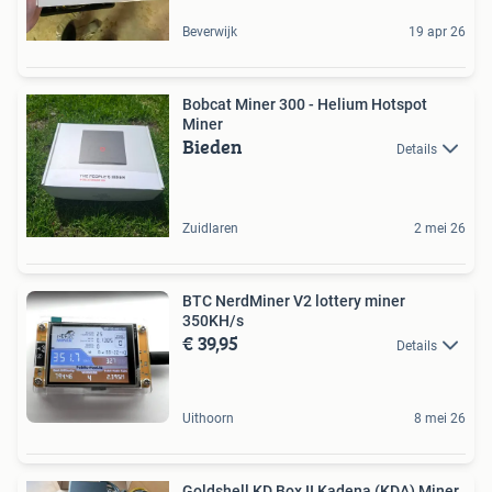
Beverwijk
19 apr 26
Bobcat Miner 300 - Helium Hotspot
Miner
Bieden
Details
Zuidlaren
2 mei 26
BTC NerdMiner V2 lottery miner
350KH/s
€ 39,95
Details
Uithoorn
8 mei 26
Goldshell KD Box II Kadena (KDA) Miner