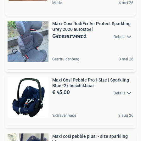
Made
4 mei 26
Maxi-Cosi RodiFix Air Protect Sparkling
Grey 2020 autostoel
Gereserveerd
Details
Geertruidenberg
3 mei 26
Maxi Cosi Pebble Pro i-Size | Sparkling
Blue -2x beschikbaar
€ 45,00
Details
's-Gravenhage
2 aug 26
Maxi cosi pebble plus I- size sparkling