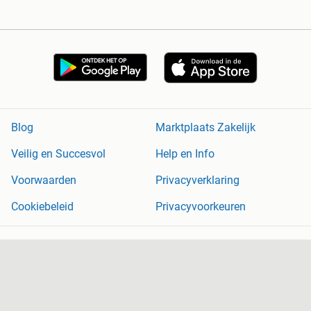
Blog
Marktplaats Zakelijk
Veilig en Succesvol
Help en Info
Voorwaarden
Privacyverklaring
Cookiebeleid
Privacyvoorkeuren
Over Marktplaats
Werken bij
Perskamer
Adevinta
2dehands
2ememain