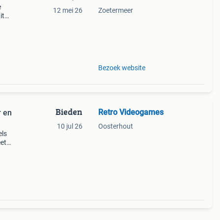
e
12 mei 26
Zoetermeer
it
waar
is
Bezoek website
Bieden
Retro Videogames
r en
10 jul 26
Oosterhout
els
eet