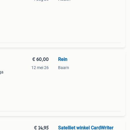
€ 60,00
Rein
12 mei 26
Baarn
ga
€ 14,95
Satelliet winkel CardWriter