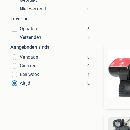
Gebruikt
4
Niet werkend
0
Levering
Ophalen
8
Verzenden
5
Aangeboden sinds
Vandaag
0
Gisteren
0
Een week
1
Altijd
12