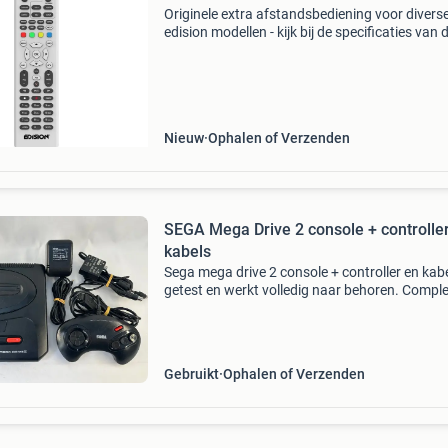
Originele extra afstandsbediening voor divers
edision modellen - kijk bij de specificaties van d
product voor alle geschikte edision modellen 
deze op werkt. Staat uw model er niet bij, dan 
Nieuw
Ophalen of Verzenden
SEGA Mega Drive 2 console + controlle
kabels
Sega mega drive 2 console + controller en kab
getest en werkt volledig naar behoren. Compl
met originele toebehoren. Sega mega drive ii
spelcomputer, normale sporen van gebruik
controller (let o
Gebruikt
Ophalen of Verzenden