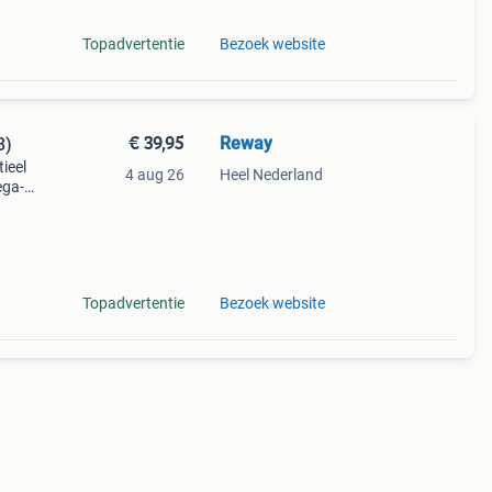
Topadvertentie
Bezoek website
€ 39,95
Reway
8)
ieel
4 aug 26
Heel Nederland
ega-
em,
ori
Topadvertentie
Bezoek website