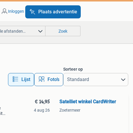
Inloggen
Plaats advertentie
lle afstanden…
Zoek
Sorteer op
Lijst
Foto’s
€ 14,95
Satelliet winkel CardWriter
e
4 aug 26
Zoetermeer
it
waar
is