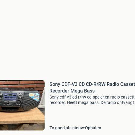
Sony CDF-V3 CD CD-R/RW Radio Casset
Recorder Mega Bass
Sony cdf-v3 cd-r/rw cd-speler en radio cassett
recorder. Heeft mega bass. De radio ontvangt
en am (middengolf). Uitschuifbare antenne.
Koptelefoon uitgang. Voor 220v of batterijen. 
goede staat.
Zo goed als nieuw
Ophalen