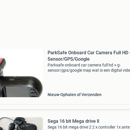
ParkSafe Onboard Car Camera Full HD 
Sensor/GPS/Google
Parksafe onboard car camera full hd + g-
sensor/gps/google map wat is een digital vid
recorder? Een dvr is een camera die alles in e
jouw auto kan registreren terwijl je aan het rij
bent. Waar
Nieuw
Ophalen of Verzenden
Sega 16 bit Mega drive ll
Sega 16 bit mega drive 2 2 x controller 1x ant