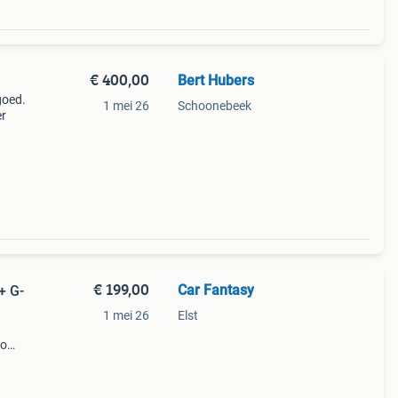
€ 400,00
Bert Hubers
goed.
1 mei 26
Schoonebeek
er
€ 199,00
Car Fantasy
+ G-
1 mei 26
Elst
eo
n om
den