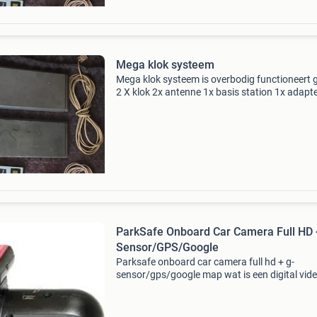
Mega klok systeem
Mega klok systeem is overbodig functioneert 
2 X klok 2x antenne 1x basis station 1x adapt
ParkSafe Onboard Car Camera Full HD 
Sensor/GPS/Google
Parksafe onboard car camera full hd + g-
sensor/gps/google map wat is een digital vid
recorder? Een dvr is een camera die alles in e
jouw auto kan registreren terwijl je aan het rij
bent. Waar