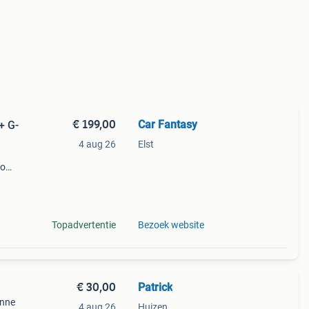
€ 199,00
Car Fantasy
+ G-
4 aug 26
Elst
eo
n om
den
Topadvertentie
Bezoek website
€ 30,00
Patrick
enne
4 aug 26
Huizen