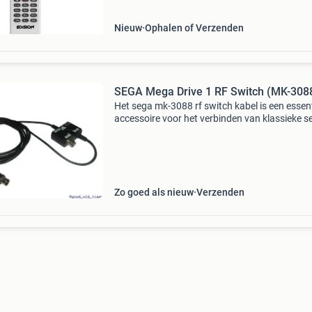
Nieuw
Ophalen of Verzenden
SEGA Mega Drive 1 RF Switch (MK-308
Het sega mk-3088 rf switch kabel is een essent
accessoire voor het verbinden van klassieke s
consoles, zoals de mega drive en master syst
met oudere televisies via de rf-aansluiting. Dit 
Zo goed als nieuw
Verzenden