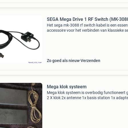
SEGA Mega Drive 1 RF Switch (MK-308
Het sega mk-3088 rf switch kabel is een essent
accessoire voor het verbinden van klassieke s
consoles, zoals de mega drive en master syst
met oudere televisies via de rf-aansluiting. Dit 
Zo goed als nieuw
Verzenden
Mega klok systeem
Mega klok systeem is overbodig functioneert 
2 X klok 2x antenne 1x basis station 1x adapt