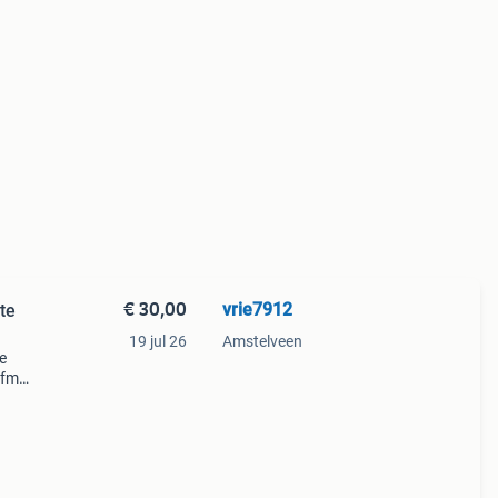
€ 30,00
vrie7912
te
19 jul 26
Amstelveen
e
 fm
In