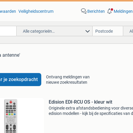
waarden
Veiligheidscentrum
Berichten
Meldingen
Alle categorieën…
A
a antenne'
Ontvang meldingen van
r je zoekopdracht
nieuwe zoekresultaten
Edision EDI-RCU OS - kleur wit
Originele extra afstandsbediening voor divers
edision modellen - kijk bij de specificaties van d
product voor alle geschikte edision modellen 
deze op werkt. Staat uw model er niet bij, dan 