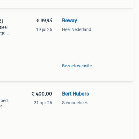
€ 39,95
Reway
8)
ieel
19 jul 26
Heel Nederland
ega-
em,
ori
Bezoek website
€ 400,00
Bert Hubers
goed.
21 apr 26
Schoonebeek
er