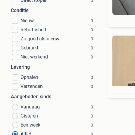
Direct Kopen
0
Conditie
Nieuw
0
Refurbished
0
Zo goed als nieuw
0
Gebruikt
0
Niet werkend
0
Levering
Ophalen
0
Verzenden
0
Aangeboden sinds
Vandaag
0
Gisteren
0
Een week
0
Altijd
0