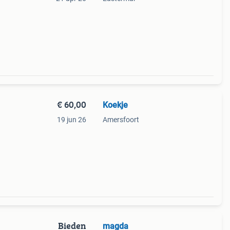
€ 60,00
Koekje
19 jun 26
Amersfoort
Bieden
magda