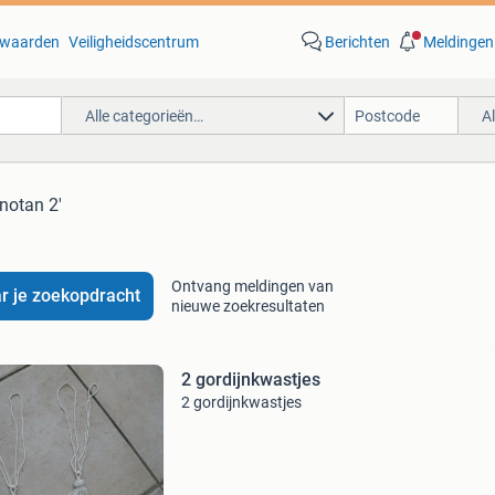
waarden
Veiligheidscentrum
Berichten
Meldingen
Alle categorieën…
A
notan 2'
Ontvang meldingen van
r je zoekopdracht
nieuwe zoekresultaten
2 gordijnkwastjes
2 gordijnkwastjes