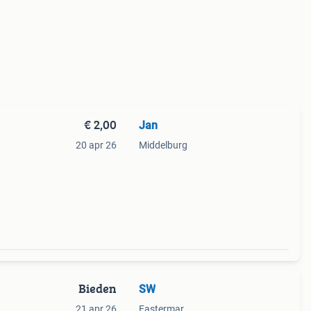
€ 2,00
Jan
20 apr 26
Middelburg
Bieden
SW
21 apr 26
Eastermar