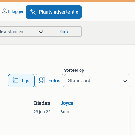
Inloggen
Plaats advertentie
lle afstanden…
Zoek
Sorteer op
Lijst
Foto’s
Bieden
Joyce
23 jun 26
Born