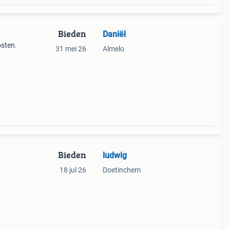
Bieden
Daniël
osten.
31 mei 26
Almelo
Bieden
ludwig
18 jul 26
Doetinchem