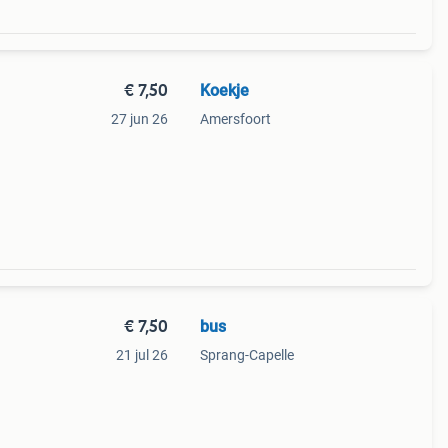
€ 7,50
Koekje
27 jun 26
Amersfoort
€ 7,50
bus
21 jul 26
Sprang-Capelle