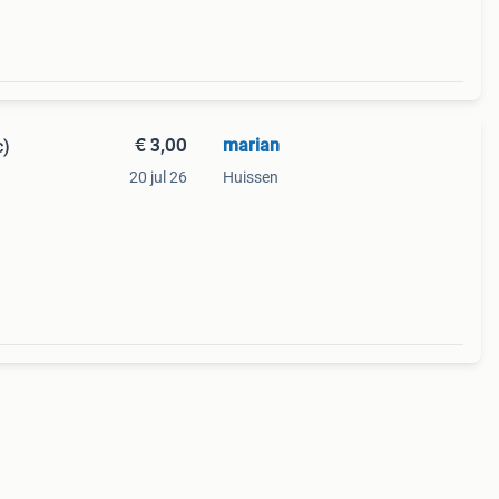
€ 3,00
marian
c)
20 jul 26
Huissen