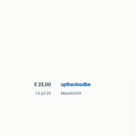
€ 25,00
upthecloudbe
16 jul 26
Maastricht