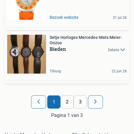
Bezoek website
31 jul 26
Setje Horloges Mercedes-Mats Meier-
Oozoo
Bieden
Details
Tilburg
22 jun 26
1
2
3
Pagina 1 van 3