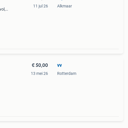
11 jul 26
Alkmaar
wol,
€ 50,00
vv
13 mei 26
Rotterdam