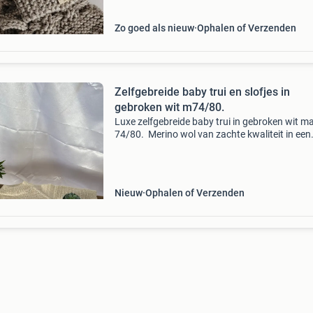
de winter te
Zo goed als nieuw
Ophalen of Verzenden
Zelfgebreide baby trui en slofjes in
gebroken wit m74/80.
Luxe zelfgebreide baby trui in gebroken wit m
74/80. Merino wol van zachte kwaliteit in een
mooie combinatie van verschillende patronen.
onmisbaar kledingstuk voor de wat koelere d
Deze k
Nieuw
Ophalen of Verzenden