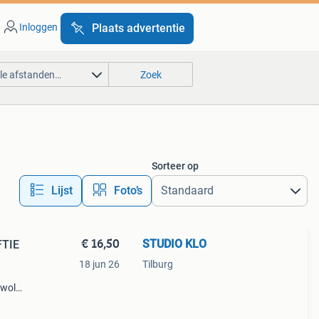
Inloggen
Plaats advertentie
lle afstanden…
Zoek
Sorteer op
Lijst
Foto’s
€ 16,50
STUDIO KLO
FTIE
18 jun 26
Tilburg
wol.
s in