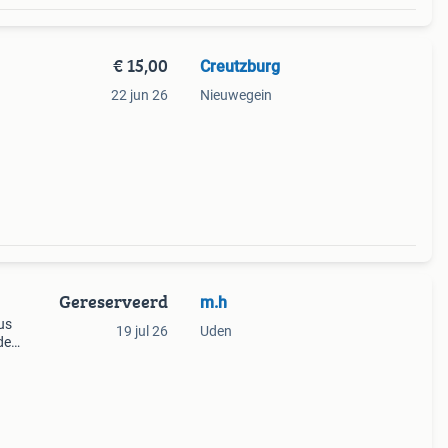
€ 15,00
Creutzburg
22 jun 26
Nieuwegein
Gereserveerd
m.h
us
19 jul 26
Uden
de
ukken