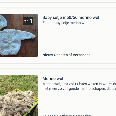
Baby setje m50/56 merino wol
Zacht baby setje merino wol
Nieuw
Ophalen of Verzenden
Merino wol
Merino wol, krat vol 1x laten weken in water, d
niet meer zo vuil goede merino schapen, dit is 
wol van buik/nek/kop/poten. Echt slechte st
zijn er al uit