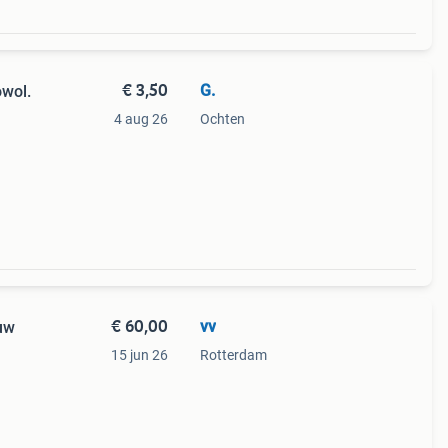
€ 3,50
G.
owol.
4 aug 26
Ochten
,5
ij
€ 60,00
vv
euw
15 jun 26
Rotterdam