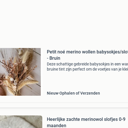
Petit noé merino wollen babysokjes/slo
- Bruin
Deze schattige gebreide babysokjes in een w
bruine tint zijn perfect om de voetjes van je kle
lekker warm te houden. Ze zijn gemaakt van m
wol en hebben een comfortabele pasvorm met
Nieuw
Ophalen of Verzenden
Heerlijke zachte merinowol slofjes 0-9
maanden