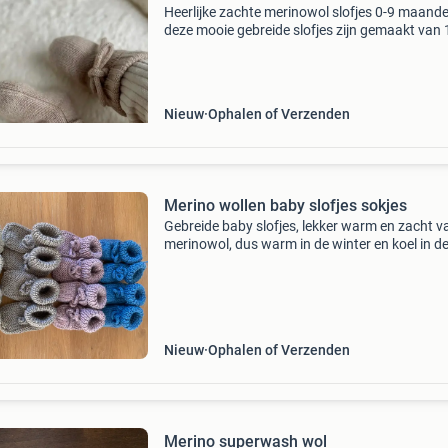
Heerlijke zachte merinowol slofjes 0-9 maand
deze mooie gebreide slofjes zijn gemaakt van
merino wol. De babyslofjes hebben een perfec
pasvorm en blijven goed zitten door de veters.
Merino wo
Nieuw
Ophalen of Verzenden
Merino wollen baby slofjes sokjes
Gebreide baby slofjes, lekker warm en zacht v
merinowol, dus warm in de winter en koel in d
zomer. Machine wasbaar op 30graden. Maat 
maand de slofjes zijn allemaal voorzien van e
koordje, wa
Nieuw
Ophalen of Verzenden
Merino superwash wol