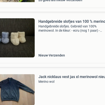
Zo goed als nieuw
Verzenden
Handgebreide slofjes van 100 % merin
Handgebreide slofjes. Gebreid van 100%
merinowol. In de kleur: - ecru (nog 1 paar) -
lichtblauw (nog 1 paar) voetlengte ongeveer 9
cm. Prijs is excl verzendkosten! Kijk ook eens b
mijn overige adv
Nieuw
Verzenden
Jack nicklaus vest jas xl merinowol ni
Merino wol