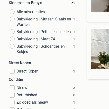
Kinderen en Baby's
Alle advertenties
Babykleding | Mutsen, Sjaals en
1
Wanten
Babykleding | Petten en Hoeden
1
Babykleding | Maat 74
1
Babykleding | Schoentjes en
1
Sokjes
Direct Kopen
Direct Kopen
1
Conditie
Nieuw
3
Refurbished
0
Zo goed als nieuw
1