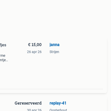
€ 15,00
janna
fjes
26 apr 26
Strijen
arme
intje
erino
 een
Gereserveerd
replay-41
30 apr 26
Oosterhout