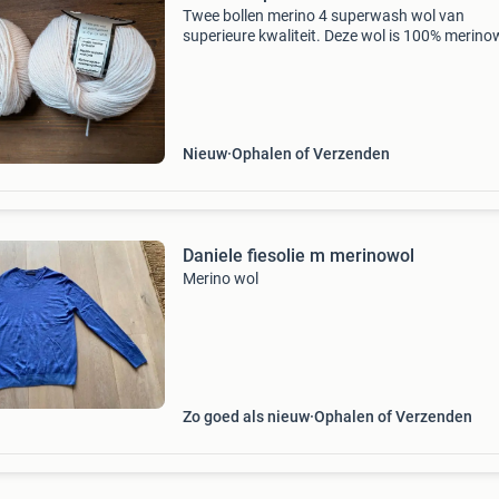
Twee bollen merino 4 superwash wol van
superieure kwaliteit. Deze wol is 100% merino
weegt ongeveer 50 gram per bol en heeft een
looplengte van circa 120 meter. De wol is
machinewasbaar op een wol
Nieuw
Ophalen of Verzenden
Daniele fiesolie m merinowol
Merino wol
Zo goed als nieuw
Ophalen of Verzenden