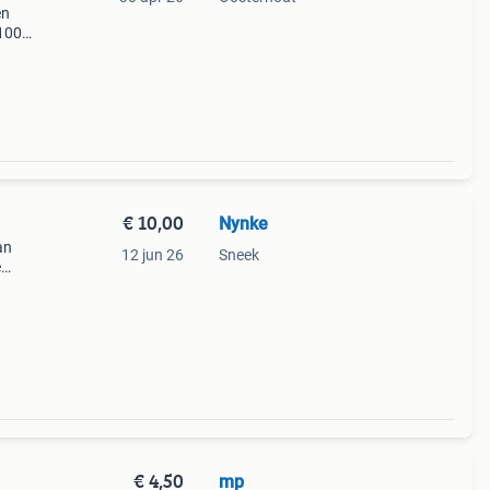
en
 100%
te
€ 10,00
Nynke
an
12 jun 26
Sneek
e
0-12
en
€ 4,50
mp