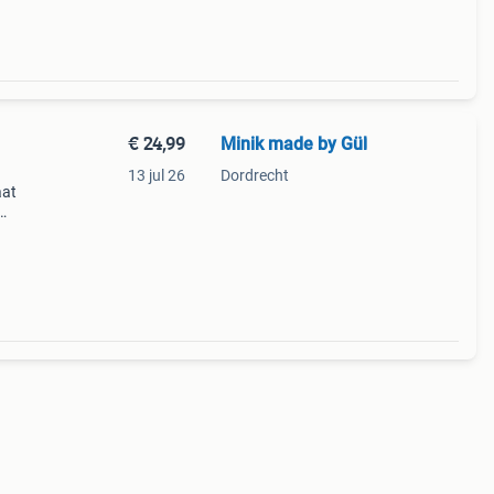
€ 24,99
Minik made by Gül
13 jul 26
Dordrecht
aat
 Een
agen.