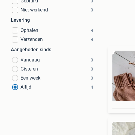
Gebruikt
0
Niet werkend
0
Levering
Ophalen
4
Verzenden
4
Aangeboden sinds
Vandaag
0
Gisteren
0
Een week
0
Altijd
4