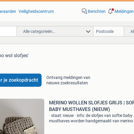
waarden
Veiligheidscentrum
Berichten
Meldingen
Alle categorieën…
A
no wol slofjes'
Ontvang meldingen van
r je zoekopdracht
nieuwe zoekresultaten
MERINO WOLLEN SLOFJES GRIJS | SO
BABY MUSTHAVES (NIEUW)
· staat: nieuw · info: de slofjes van softie baby
musthaves worden handgemaakt van merino 
Merino wol is zelfreinigend, eenvoudig te
onderhouden en slijtvast. Zowel in de zomer al