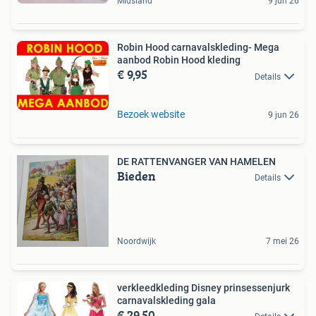
Midsland
9 jun 26
Robin Hood carnavalskleding- Mega
aanbod Robin Hood kleding
€ 9,95
Details
Bezoek website
9 jun 26
DE RATTENVANGER VAN HAMELEN
Bieden
Details
Noordwijk
7 mei 26
verkleedkleding Disney prinsessenjurk
carnavalskleding gala
€ 29,50