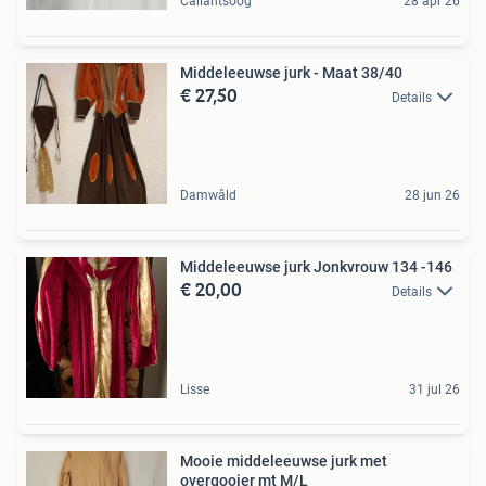
Callantsoog
28 apr 26
Middeleeuwse jurk - Maat 38/40
€ 27,50
Details
Damwâld
28 jun 26
Middeleeuwse jurk Jonkvrouw 134 -146
€ 20,00
Details
Lisse
31 jul 26
Mooie middeleeuwse jurk met
overgooier mt M/L