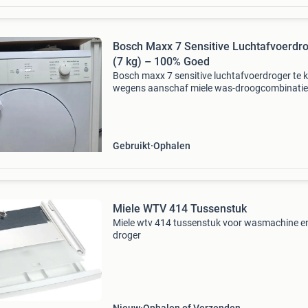
Bosch Maxx 7 Sensitive Luchtafvoerdr
(7 kg) – 100% Goed
Bosch maxx 7 sensitive luchtafvoerdroger ​te 
wegens aanschaf miele was-droogcombinatie
uitstekend werkende bosch maxx 7
luchtafvoerdroger. ​Kenmerken: ​merk & model:
bosch maxx 7 sensiti
Gebruikt
Ophalen
Miele WTV 414 Tussenstuk
Miele wtv 414 tussenstuk voor wasmachine e
droger