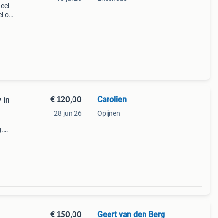
neel
el op
f
€ 120,00
Carolien
 in
28 jun 26
Opijnen
g.
€ 150,00
Geert van den Berg