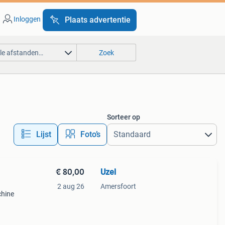
Inloggen
Plaats advertentie
lle afstanden…
Zoek
Sorteer op
Lijst
Foto’s
€ 80,00
Uzel
2 aug 26
Amersfoort
chine