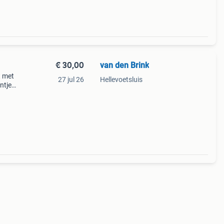
€ 30,00
van den Brink
t met
27 jul 26
Hellevoetsluis
ntjes
gd.