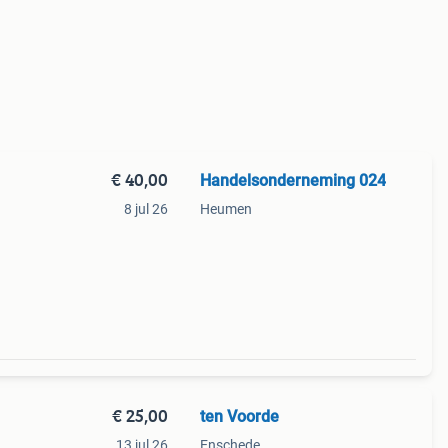
€ 40,00
Handelsonderneming 024
8 jul 26
Heumen
€ 25,00
ten Voorde
13 jul 26
Enschede