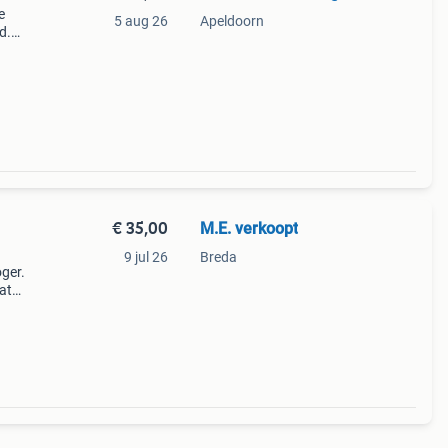
e
5 aug 26
Apeldoorn
d.
g en
den
€ 35,00
M.E. verkoopt
9 jul 26
Breda
ger.
at
it de