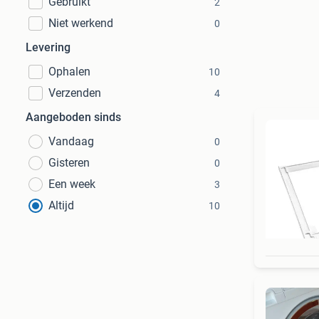
Gebruikt
2
Niet werkend
0
Levering
Ophalen
10
Verzenden
4
Aangeboden sinds
Vandaag
0
Gisteren
0
Een week
3
Altijd
10