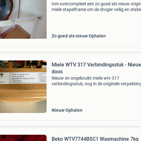
Ivm overcompleet een zo goed als nieuw origi
miele stapelframe om de droger veilig en stabi
de wasmachine te plaatsen. Compleet inclusie
bevestigingsmiddelen.
Zo goed als nieuw
Ophalen
Miele WTV 317 Verbindingsstuk - Nieuw
doos
Nieuw en ongebruikt miele wtv 317
verbindingsstuk, nog in de originele verpakkin
Ideaal om een wasmachine en droger veilig op
elkaar te plaatsen. Het betreft artikelnummer
12996027 d.
Nieuw
Ophalen
Beko WTV7744BSC1 Wasmachine 7kg