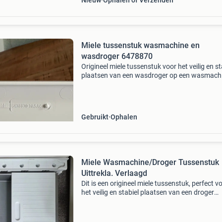
Nieuw
Ophalen of Verzenden
Miele tussenstuk wasmachine en
wasdroger 6478870
Origineel miele tussenstuk voor het veilig en st
plaatsen van een wasdroger op een wasmach
Dit tussenstuk, met miele t-nr. 6478870, Zorgt
een ruimtebesparende opstelling en is eenvou
Gebruikt
Ophalen
Miele Wasmachine/Droger Tussenstuk
Uittrekla. Verlaagd
Dit is een origineel miele tussenstuk, perfect v
het veilig en stabiel plaatsen van een droger
bovenop een wasmachine. Het uittrekbare la.
Ideaal voor het optimaliseren van de ruimte in
washok o