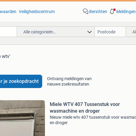
waarden
Veiligheidscentrum
Berichten
Meldingen
Alle categorieën…
A
e wtv'
Ontvang meldingen van
r je zoekopdracht
nieuwe zoekresultaten
Miele WTV 407 Tussenstuk voor
wasmachine en droger
Nieuw miele wtv 407 tussenstuk voor wasma
en droger