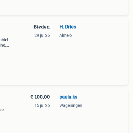
Bieden
H. Dries
29 jul 26
Almelo
abiel
ine.
 voor
dig
€ 100,00
paula.ks
15 jul 26
Wageningen
oor
 uw