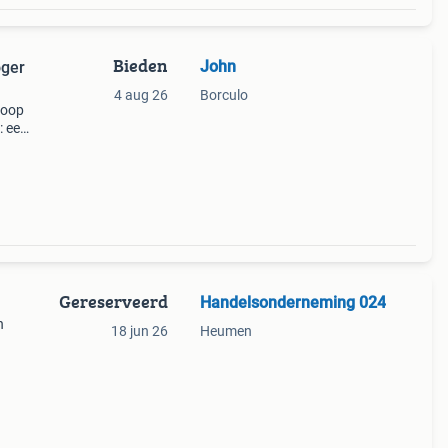
Bieden
John
oger
4 aug 26
Borculo
koop
: een
Gereserveerd
Handelsonderneming 024
n
18 jun 26
Heumen