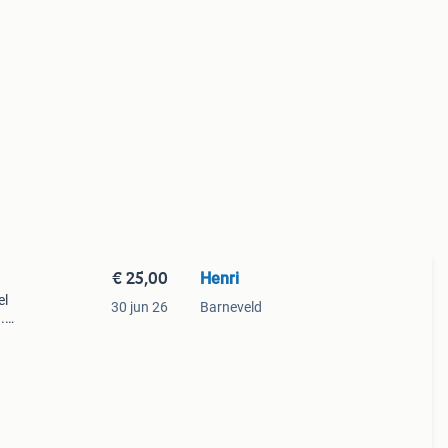
€ 25,00
Henri
el
30 jun 26
Barneveld
.
kan
ame