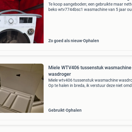
Te koop aangeboden; een gebruikte maar nett
beko wtv7744bsc1 wasmachine van 5 jaar ou
Deze voorlader heeft een ruime inhoud van 7 k
een centrifugeersnelheid van 1400 toeren. Re
van verkoop i
Zo goed als nieuw
Ophalen
Miele WTV406 tussenstuk wasmachine
wasdroger
Miele wtv406 tussenstuk wasmachine wasdro
Op te halen in breda, ik verstuur deze niet omd
het groot is. Geïntegreerd werkblad met push-
pullfunctie, origineel van miele. Voor drogers u
reeks
Gebruikt
Ophalen