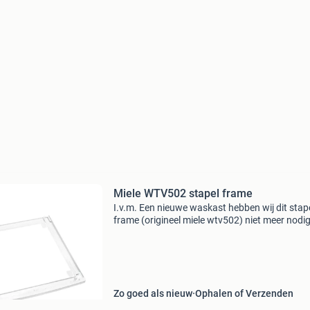
Miele WTV502 stapel frame
I.v.m. Een nieuwe waskast hebben wij dit stap
frame (origineel miele wtv502) niet meer nodig
Nieuwprijs rond de 60,- zo goed als nieuw en 
nog prima een rondje mee. Je schroeft het fr
bovenop
Zo goed als nieuw
Ophalen of Verzenden